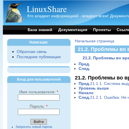
LinuxShare
Кто владеет информацией - владеет всем! Документа
База знаний
Документация
Проекты
Ссыл
Начальная страница
Навигация
21.2. Проблемы во 
Обратная связь
Последние публикации
21.2. Проблемы во вр
Пред.
След.
21.2. Проблемы во в
Вход для пользователей
Пред.
21.1.1. Система выд
Уровень выше
Имя пользователя:
*
Начало
След.
21.2.1. Ошибка: Не 
Пароль:
*
Запросить новый пароль