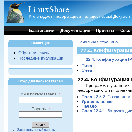
LinuxShare
Кто владеет информацией - владеет всем! Документ
База знаний
Документация
Проекты
Ссыл
Начальная страница
Навигация
22.4. Конфигурация
Обратная связь
Последние публикации
22.4. Конфигурация I
Пред.
След.
22.4. Конфигурация 
Вход для пользователей
Программа установки 
информацию о выполнении I
Имя пользователя:
*
Пред.
22.3.2. Создание м
Уровень выше
Начало
Пароль:
*
След.
22.4.1. Загрузка ди
Запросить новый пароль