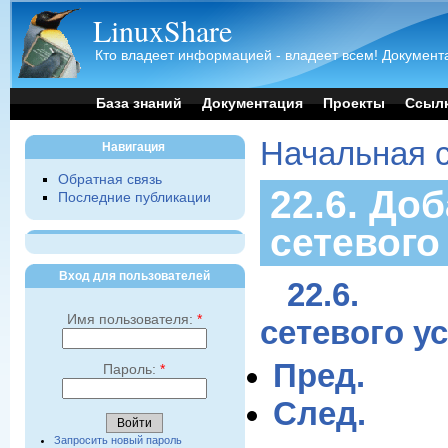
LinuxShare
Кто владеет информацией - владеет всем! Документа
База знаний
Документация
Проекты
Ссыл
Начальная 
Навигация
Обратная связь
22.6. До
Последние публикации
сетевого
Вход для пользователей
22.6.
Имя пользователя:
*
сетевого у
Пред.
Пароль:
*
След.
Запросить новый пароль