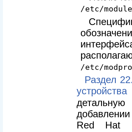
/etc/modul
Специфи
обознач
интерф
распо
/etc/modpr
Раздел 22
устройств
детальную
добавлении 
Red Hat En