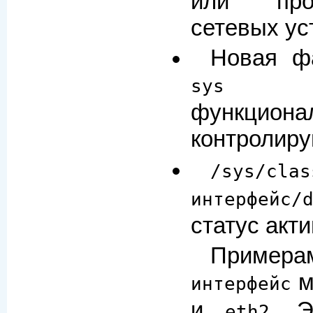
или про
сетевых ус
Новая ф
обе
sys
функциона
контролиру
/sys/clas
интерфейс/
статус акт
Пример
м
интерфейс
и
. Э
eth2