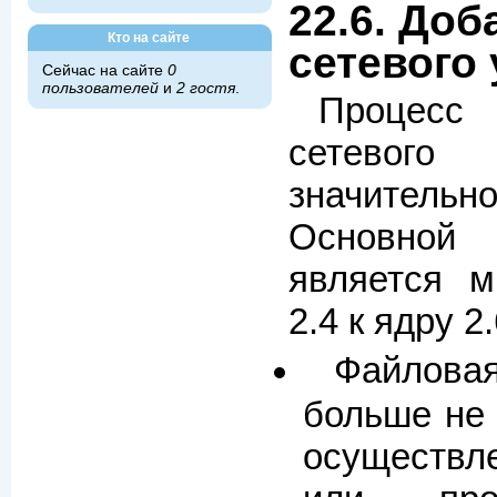
22.6. До
Кто на сайте
сетевого
Сейчас на сайте
0
пользователей
и
2 гостя
.
Процес
сетевог
значител
Основной 
является м
2.4 к ядру 2.
Файлов
больше не 
осуществ