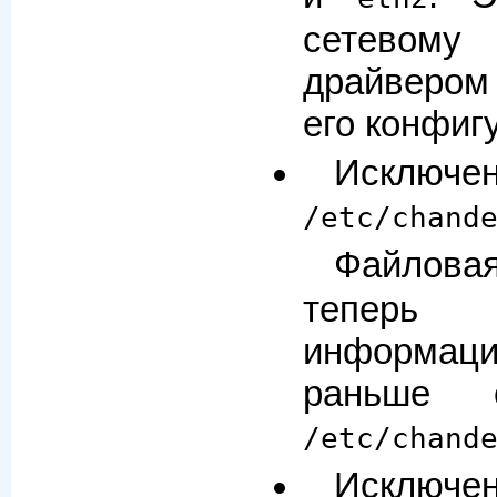
сетевом
драйвером
его конфиг
Исключе
/etc/chand
Файлов
тепер
информа
раньше 
/etc/chand
Исключе