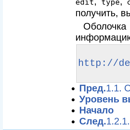
,
,
edit
type
получить, в
Оболочка
информацию 
http://d
Пред.
1.1. 
Уровень 
Начало
След.
1.2.1