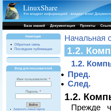
LinuxShare
Кто владеет информацией - владеет всем! Документа
База знаний
Документация
Проекты
Ссыл
Начальная 
Навигация
Обратная связь
1.2. Ком
Последние публикации
1.2. Комп
Вход для пользователей
Пред.
Имя пользователя:
*
След.
Пароль:
*
1.2. Ком
Прежде ч
Запросить новый пароль