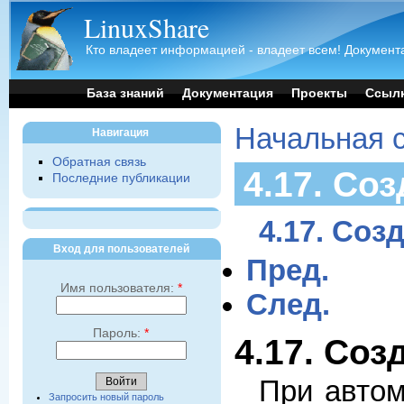
LinuxShare
Кто владеет информацией - владеет всем! Документа
База знаний
Документация
Проекты
Ссыл
Начальная 
Навигация
Обратная связь
4.17. Со
Последние публикации
4.17. Соз
Вход для пользователей
Пред.
Имя пользователя:
*
След.
Пароль:
*
4.17. Со
При автом
Запросить новый пароль