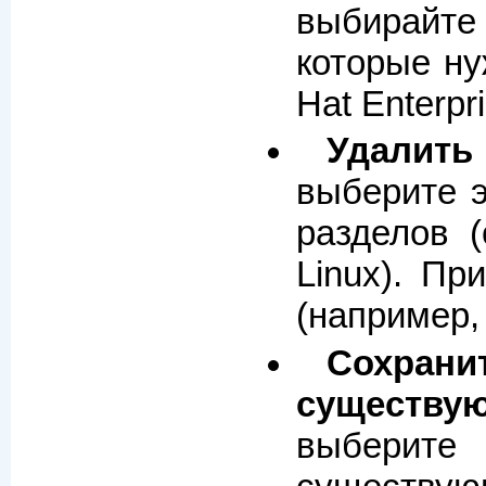
выбирайте 
которые ну
Hat Enterpri
Удалить
выберите э
разделов 
Linux). Пр
(например,
Сохран
существу
выберит