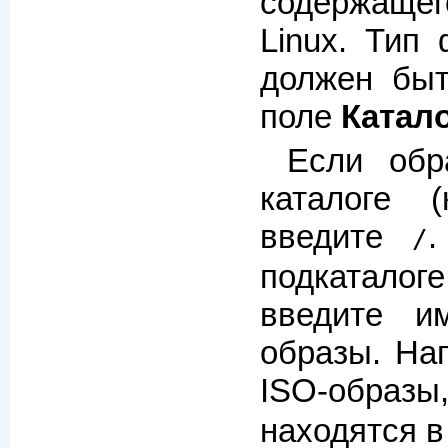
содержащег
Linux. Тип
должен быт
поле
Катал
Если обр
каталоге 
введите
/
подкатало
введите и
образы. На
ISO-образы
находятся 