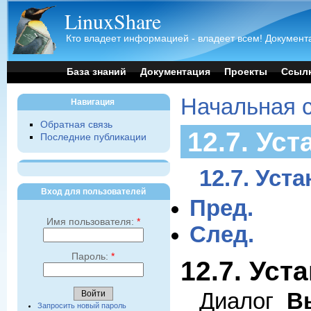
LinuxShare
Кто владеет информацией - владеет всем! Документа
База знаний
Документация
Проекты
Ссыл
Начальная 
Навигация
Обратная связь
12.7. Ус
Последние публикации
12.7. Уст
Вход для пользователей
Пред.
Имя пользователя:
*
След.
Пароль:
*
12.7. Уст
Диалог
В
Запросить новый пароль