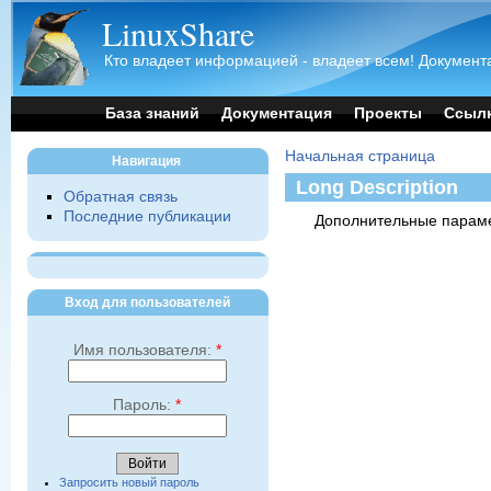
LinuxShare
Кто владеет информацией - владеет всем! Документа
База знаний
Документация
Проекты
Ссыл
Начальная страница
Навигация
Long Description
Обратная связь
Последние публикации
Дополнительные параме
Вход для пользователей
Имя пользователя:
*
Пароль:
*
Запросить новый пароль