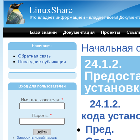
LinuxShare
Кто владеет информацией - владеет всем! Документа
База знаний
Документация
Проекты
Ссыл
Начальная 
Навигация
Обратная связь
24.1.2.
Последние публикации
Предост
установк
Вход для пользователей
Имя пользователя:
*
24.1.2. 
кода устан
Пароль:
*
Пред.
Запросить новый пароль