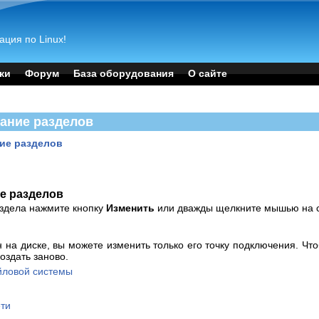
ация по Linux!
ки
Форум
База оборудования
О сайте
вание разделов
ние разделов
ие разделов
здела нажмите кнопку
Изменить
или дважды щелкните мышью на 
н на диске, вы можете изменить только его точку подключения. Чт
оздать заново.
айловой системы
ети