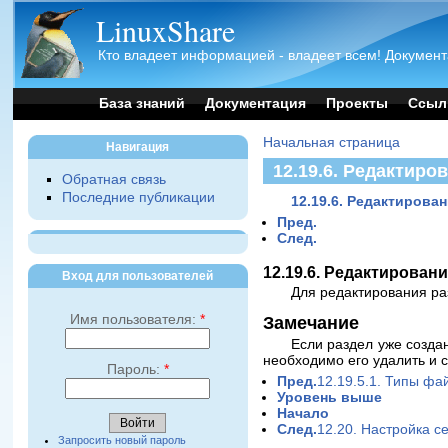
LinuxShare
Кто владеет информацией - владеет всем! Документ
База знаний
Документация
Проекты
Ссыл
Начальная страница
Навигация
12.19.6. Редактиро
Обратная связь
Последние публикации
12.19.6. Редактирова
Пред.
След.
12.19.6. Редактирован
Вход для пользователей
Для редактирования ра
Имя пользователя:
*
Замечание
Если раздел уже созда
необходимо его удалить и с
Пароль:
*
Пред.
12.19.5.1. Типы ф
Уровень выше
Начало
След.
12.20. Настройка с
Запросить новый пароль