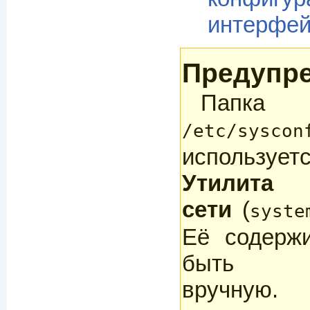
интерфей
Предупр
Папка
/etc/syscon
использу
Утилита 
сети
(
syste
Её содер
быть мо
вручну