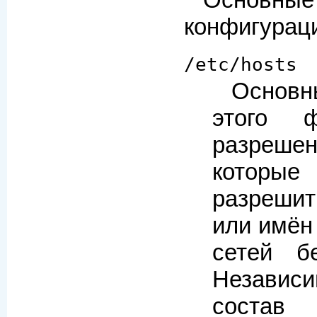
конфигурац
/etc/hosts
Основн
этого ф
разреше
которы
разрешит
или имён
сетей б
Независим
состав 