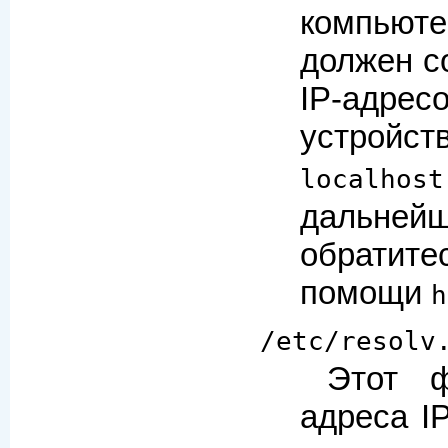
компьют
должен с
IP-адре
устройств
localhost
дальней
обратит
помощи
h
/etc/resolv
Этот ф
адреса I