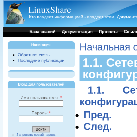
LinuxShare
Кто владеет информацией - владеет всем! Документа
База знаний
Документация
Проекты
Ссыл
Начальная 
Навигация
Обратная связь
1.1. Сет
Последние публикации
конфигу
Вход для пользователей
1.1. С
Имя пользователя:
*
конфигура
Пред.
Пароль:
*
След.
Запросить новый пароль