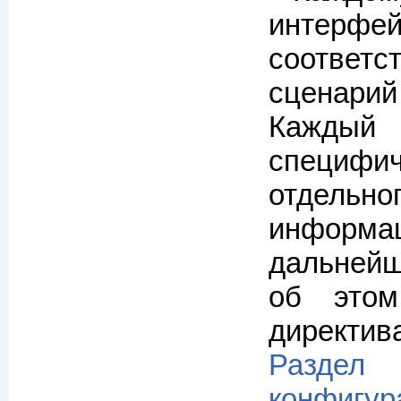
интерфе
соответс
сценари
Каждый 
специ
отдельн
инфо
дальней
об это
директив
Раздел
конфигур