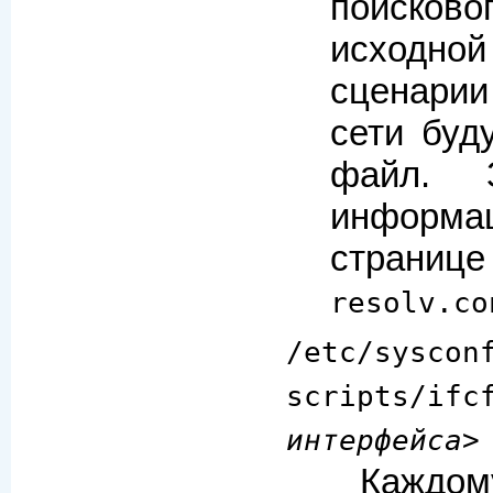
поисков
исходно
сценари
сети буд
файл. 
информац
стран
resolv.co
/etc/syscon
scripts/ifc
интерфейса>
Кажд