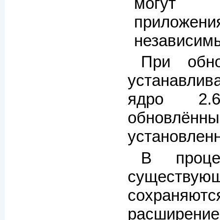
могут 
приложени
независимы
При обн
устанавли
ядро 2.6
обновлён
установленн
В проце
существ
сохраня
расшир