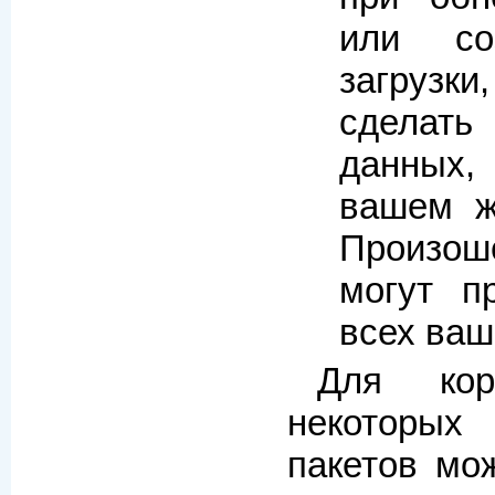
или со
загрузк
сделат
данных,
вашем жё
Произо
могут п
всех ваш
Для кор
некоторы
пакетов мо