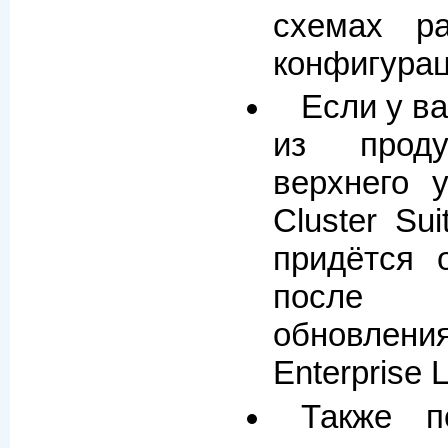
схемах р
конфигурац
Если у в
из прод
верхнего 
Cluster Sui
придётся 
после 
обновл
Enterprise L
Также п