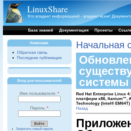
LinuxShare
Кто владеет информацией - владеет всем! Документа
База знаний
Документация
Проекты
Ссыл
Начальная 
Навигация
Обратная связь
Обновле
Последние публикации
существ
системы
Вход для пользователей
Имя пользователя:
*
Red Hat Enterprise Linux 
платформ x86,
Itanium
™, 
Technology (
Intel
® EM64T)
Пароль:
*
Назад
Приложен
Запросить новый пароль