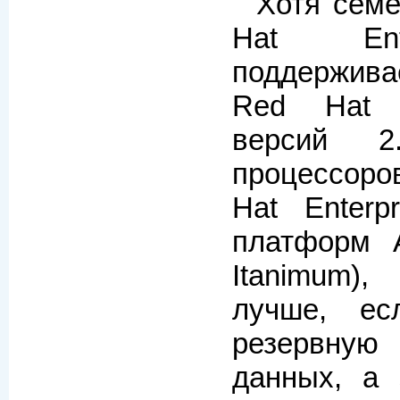
Хотя семе
Hat Ent
поддержив
Red Hat E
версий 
процессоро
Hat Enterp
платформ 
Itanimum),
лучше, ес
резервну
данных, а 