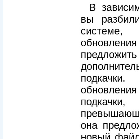
В зависим
вы разбил
системе
обновл
предложит
дополни
подкачки.
обновления
подкачк
превышающ
она предло
новый файл