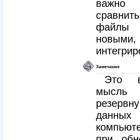
важно
сравнит
файлы 
новыми
интегрир
Замечание
Это в
мысль
резерв
данн
компьют
при обн