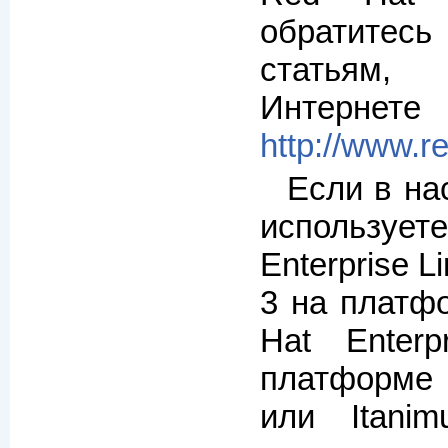
обратитес
статьям
Интерне
http://www.r
Если в на
использ
Enterprise L
3 на платф
Hat Enter
платформ
или Itani