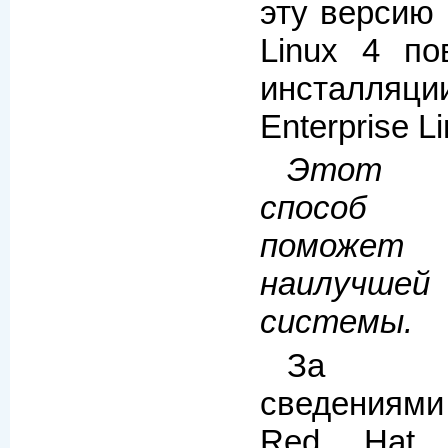
эту версию 
Linux 4 п
инсталл
Enterprise Li
Этот р
способ 
поможет
наилучше
системы.
За доп
сведениями
Red Hat E