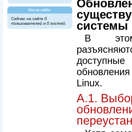
Обновле
существ
Кто на сайте
Сейчас на сайте
0
системы
пользователей
и
0 гостей
.
В этом
разъясня
доступны
обновления 
Linux.
A.1. Выб
обновлен
переуста