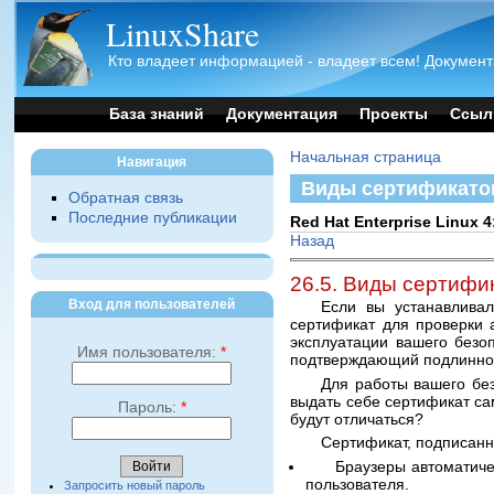
LinuxShare
Кто владеет информацией - владеет всем! Документ
База знаний
Документация
Проекты
Ссыл
Начальная страница
Навигация
Виды сертификато
Обратная связь
Последние публикации
Red Hat Enterprise Linu
Назад
26.5. Виды сертифи
Вход для пользователей
Если вы устанавливал
сертификат для проверки 
эксплуатации вашего безо
Имя пользователя:
*
подтверждающий подлиннос
Для работы вашего без
выдать себе сертификат са
Пароль:
*
будут отличаться?
Сертификат, подписанн
Браузеры автоматиче
пользователя.
Запросить новый пароль