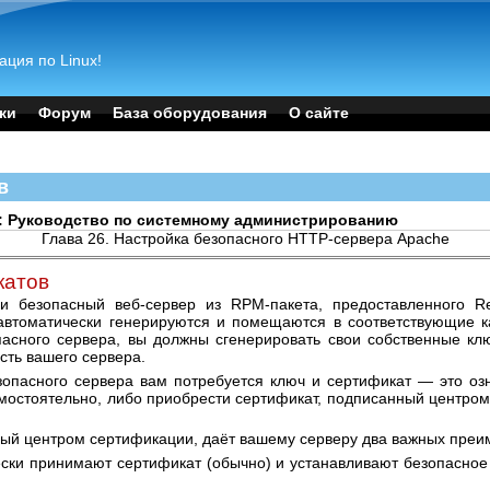
ация по Linux!
ки
Форум
База оборудования
О сайте
в
x 4: Руководство по системному администрированию
Глава 26. Настройка безопасного HTTP-сервера Apache
катов
и безопасный веб-сервер из RPM-пакета, предоставленного R
автоматически генерируются и помещаются в соответствующие к
пасного сервера, вы должны сгенерировать свои собственные клю
ть вашего сервера.
опасного сервера вам потребуется ключ и сертификат — это озн
мостоятельно, либо приобрести сертификат, подписанный центро
ый центром сертификации, даёт вашему серверу два важных преи
ски принимают сертификат (обычно) и устанавливают безопасное