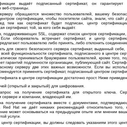
фикации выдаёт подписанный сертификат, он гарантирует п
 веб-страницы.
ерверу обращаются множество пользователей, вашему безопас
ентром сертификации, чтобы посетители сайта, знали, что сайт
ед тем как сертификат будет подписан, центр сертификаци
 сертификат, той, за кого себя выдаёт.
в, поддерживающих SSL, содержат список центров сертификации,
 Если обозреватель встречает сертификат, и центр сертифи
предлагают пользователю либо принять, либо отклонить соединени
ть для своего безопасного сервера сертификат, выданный себе, 
т всей функциональности сертификата, подписанного в центре се
матически приниматься браузерами пользователей, кроме того, п
ет гарантий подлинности организации, публикующей сайт. Сертиф
асному серверу две этих важных возможности. Если вы исполь
комендуется применять сертификат, подписанный центром сертифи
тификата в центре сертификации достаточно прост. Ниже приведен
чей (открытый и закрытый) для шифрования.
апрос на получение сертификата для открытого ключа. Сер
 сервере и компании, владеющей им.
на получение сертификата вместе с документами, подтверждаю
. Red Hat не даёт никаких рекомендаций относительно того, 
ние может основываться на предыдущем опыте или мнении ваших
той услуги.
 центр сертификации, вы должны следовать указаниям этого цент