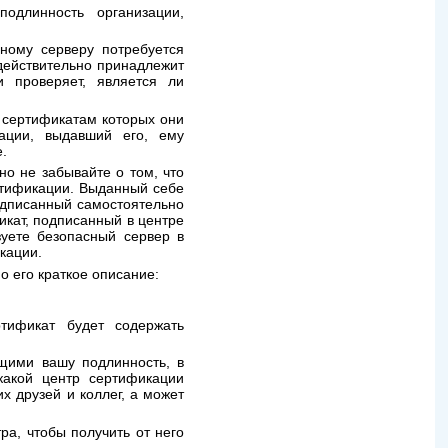
одлинность организации,
ному серверу потребуется
 действительно принадлежит
и проверяет, является ли
 сертификатам которых они
кации, выдавший его, ему
е.
но не забывайте о том, что
ртификации. Выданный себе
одписанный самостоятельно
икат, подписанный в центре
зуете безопасный сервер в
кации.
о его краткое описание:
тификат будет содержать
щими вашу подлинность, в
какой центр сертификации
 друзей и коллег, а может
ра, чтобы получить от него