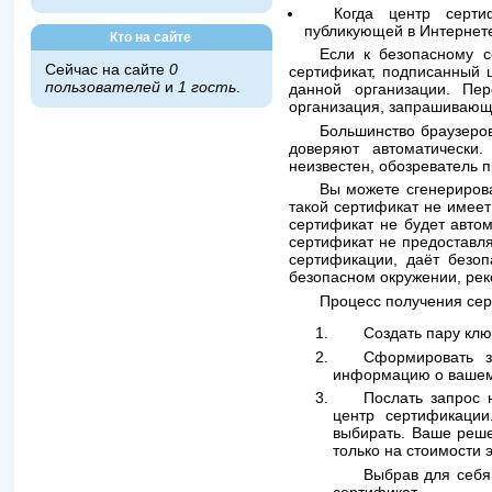
Когда центр серти
публикующей в Интернете
Кто на сайте
Если к безопасному с
Сейчас на сайте
0
сертификат, подписанный ц
пользователей
и
1 гость
.
данной организации. Пер
организация, запрашивающая
Большинство браузеро
доверяют автоматически.
неизвестен, обозреватель 
Вы можете сгенерирова
такой сертификат не имее
сертификат не будет авто
сертификат не предоставля
сертификации, даёт безоп
безопасном окружении, ре
Процесс получения сер
Создать пару клю
Сформировать з
информацию о вашем
Послать запрос 
центр сертификации
выбирать. Ваше реше
только на стоимости э
Выбрав для себя