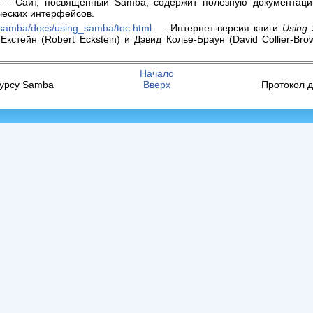
— Сайт, посвященный Samba, содержит полезную документаци
ческих интерфейсов.
/samba/docs/using_samba/toc.html
— Интернет-версия книги
Using 
Екстейн (Robert Eckstein) и Дэвид Колье-Браун (David Collier-Brow
Начало
сурсу Samba
Вверх
Протокол 