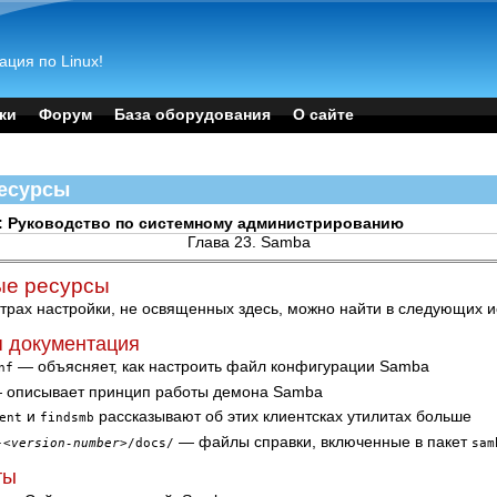
ация по Linux!
ки
Форум
База оборудования
О сайте
есурсы
x 4: Руководство по системному администрированию
Глава 23. Samba
ые ресурсы
ах настройки, не освященных здесь, можно найти в следующих и
я документация
— объясняет, как настроить файл конфигурации Samba
nf
описывает принцип работы демона Samba
и
рассказывают об этих клиентсках утилитах больше
ent
findsmb
— файлы справки, включенные в пакет
-
<version-number>
/docs/
sam
ты