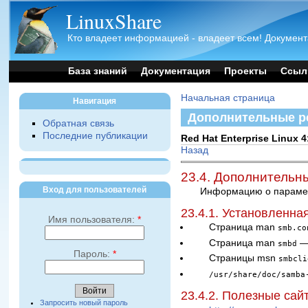
LinuxShare
Кто владеет информацией - владеет всем! Документ
База знаний
Документация
Проекты
Ссыл
Начальная страница
Навигация
Дополнительные р
Обратная связь
Последние публикации
Red Hat Enterprise Linu
Назад
23.4. Дополнительн
Вход для пользователей
Информацию о параметр
23.4.1. Установленна
Имя пользователя:
*
Страница man
smb.co
Страница man
— 
smbd
Пароль:
*
Страницы msn
smbcli
/usr/share/doc/samba
23.4.2. Полезные сай
Запросить новый пароль