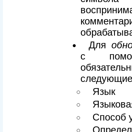
восприн
коммен
обрабатыв
Для
обн
с помощ
обязател
следующие
Язык
Языкова
Способ 
Опреде