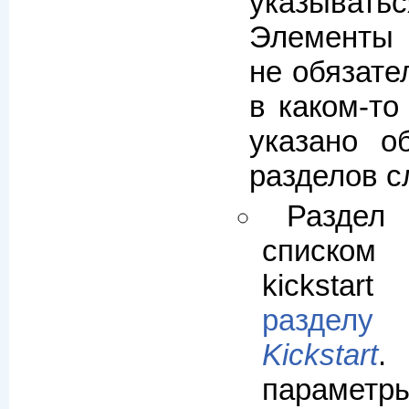
указыват
Элементы 
не обязате
в каком-то
указано о
разделов 
Разде
списко
kickstar
разделу
Kickstart
.
парамет