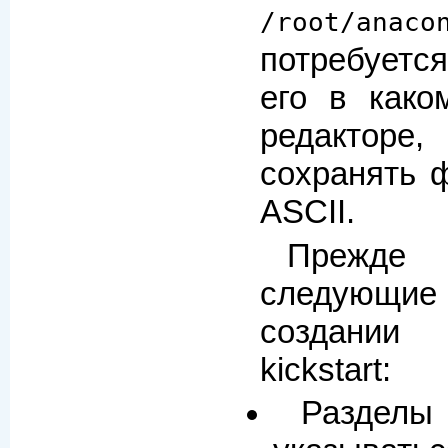
/root/anaco
потребуется
его в како
редактор
сохранять 
ASCII.
Прежде 
следующие
создании
kickstart:
Разд