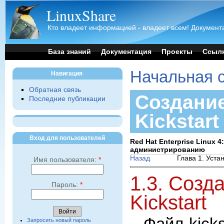
LinuxShare
Кто владеет информацией - владеет всем! Документа
База знаний
Документация
Проекты
Ссыл
Начальная 
Навигация
Обратная связь
Создани
Последние публикации
Kickstart
Вход для пользователей
Red Hat Enterprise Linux 
администрированию
Назад
Глава 1. Уста
Имя пользователя:
*
1.3. Созд
Пароль:
*
Kickstart
Запросить новый пароль