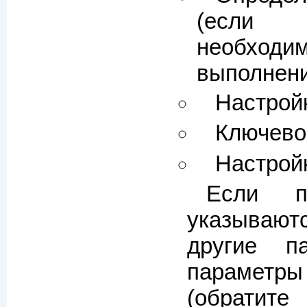
(если
необх
выполнени
Настрой
Ключево
Настройк
Если п
указываю
другие п
параметр
(обратит