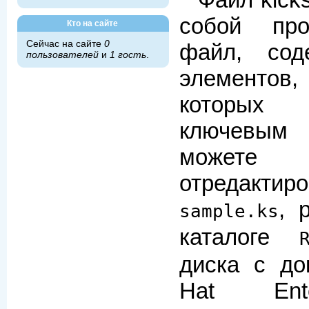
Файл kicks
собой про
Кто на сайте
Сейчас на сайте
0
файл, сод
пользователей
и
1 гость
.
элементо
которых 
ключевы
можете 
отредактир
, 
sample.ks
каталоге
диска с до
Hat Ente