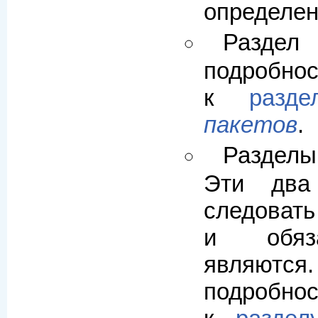
определен
Разде
подробно
к
раз
пакетов
.
Раздел
Эти два
следовать
и обяз
явля
подробно