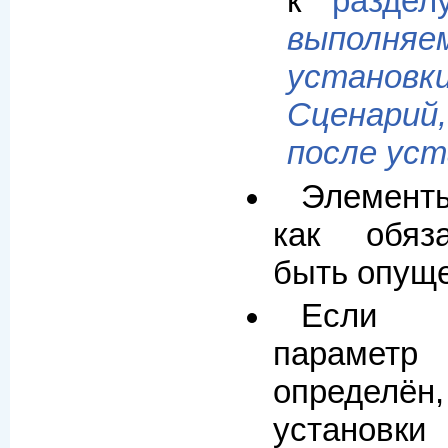
к
разде
выпол
установк
Сценари
после уст
Элементы
как обяз
быть опущ
Если 
параме
определ
установк