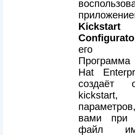
воспользов
приложе
Kickstar
Configurato
его сам
Программа
Hat Enterp
создаёт 
kickstar
параметров
вами при 
файл им