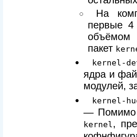
остальны
На комп
первые 4
объёмом 
пакет
kern
kernel-de
ядра и фай
модулей, з
kernel-hu
— Помимо 
, пр
kernel
кофнфигур