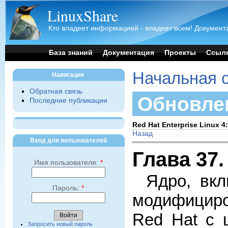
LinuxShare
Кто владеет информацией - владеет всем! Документа
База знаний
Документация
Проекты
Ссыл
Начальная 
Навигация
Обратная связь
Обновле
Последние публикации
Red Hat Enterprise Linux
Назад
Вход для пользователей
Глава 37
Имя пользователя:
*
Ядро, вкл
Пароль:
*
модифициро
Red Hat с 
Запросить новый пароль