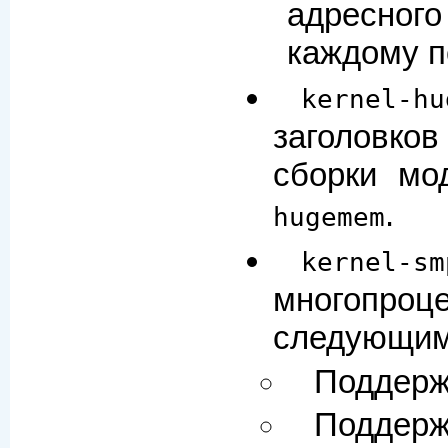
адресног
каждому п
kernel-hu
заголовков
сборки мо
.
hugemem
kernel-sm
многопро
следующим
Поддерж
Поддержк