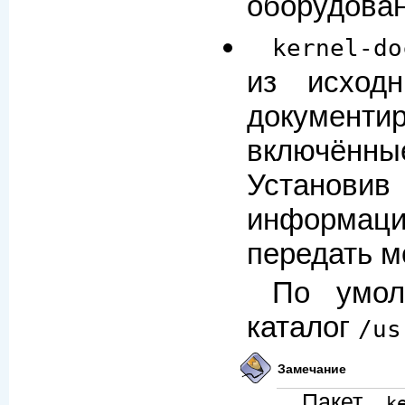
оборудова
kernel-do
из исход
документир
включённ
Установив 
информац
передать м
По умол
каталог
/us
Замечание
Пакет
k