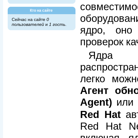
совмест
Кто на сайте
оборудован
Сейчас на сайте
0
пользователей
и
1 гость
.
ядро, оно
проверок ка
Ядра R
распростра
легко можн
Агент обн
Agent)
или 
Red Hat
авт
Red Hat Ne
включая я