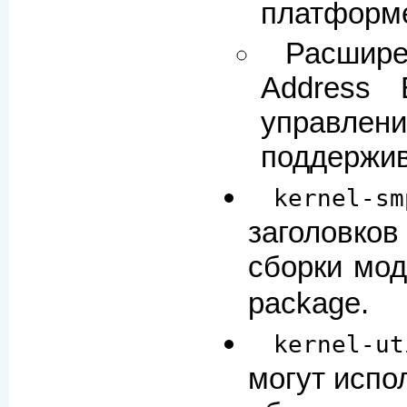
платформе
Расшире
Address 
управлени
поддержи
kernel-sm
заголовков
сборки мод
package.
kernel-ut
могут испо