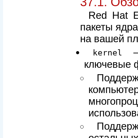
37.1. Обз
Red Hat E
пакеты ядр
на вашей п
— 
kernel
ключевые 
Подде
компьютер
многоп
использов
Поддерж