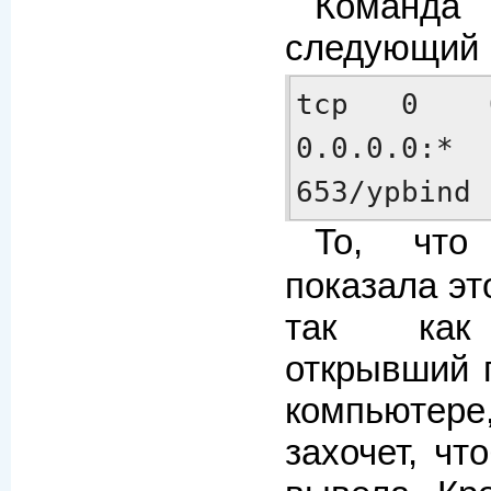
Команд
следующий р
tcp   0    0
0.0.0.0:*   
653/ypbind
То, чт
показала это
так как 
открывший 
компьютере
захочет, чт