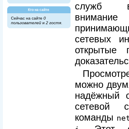
служб в
Кто на сайте
вниман
Сейчас на сайте
0
пользователей
и
2 гостя
.
принимающ
сетевых и
открытые 
доказательс
Просмотр
можно двум
надёжный 
сетевой 
команды
ne
. Этот 