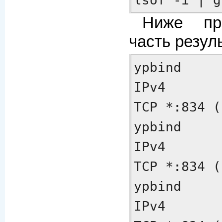
Ниже пр
часть резул
ypbind     
IPv4       1319        
TCP *:834 (
ypbind     
IPv4       1319        
TCP *:834 (
ypbind     
IPv4       1319        