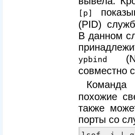
вывела. Кр
показыв
[p]
(PID) служ
В данном с
принадле
(NI
ypbind
совместно 
Команд
похожие св
также може
порты со сл
lsof -i | g