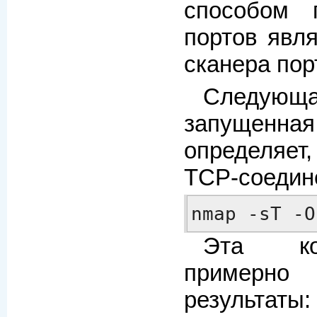
способом 
портов явл
сканера по
Следую
запущен
определяет
TCP-соедине
nmap -sT -O
Эта ко
пример
результаты: