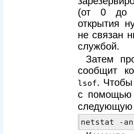
зарезервир
(от 0 до 
открытия н
не связан н
службой.
Затем пр
сообщит к
. Чтобы
lsof
с помощь
следующую 
netstat -an