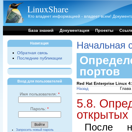
LinuxShare
Кто владеет информацией - владеет всем! Документа
База знаний
Документация
Проекты
Ссыл
Начальная 
Навигация
Обратная связь
Определ
Последние публикации
портов
Вход для пользователей
Red Hat Enterprise Linux 
Назад
Глава
Имя пользователя:
*
5.8. Опре
Пароль:
*
открытых 
После н
Запросить новый пароль