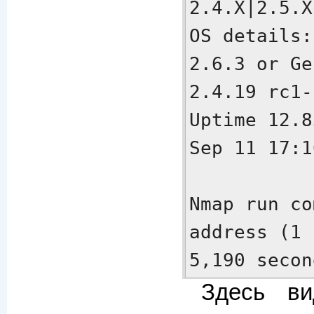
2.4.X|2.5.X
OS details:
2.6.3 or Ge
2.4.19 rc1-
Uptime 12.8
Sep 11 17:1
Nmap run co
address (1 
5,190 secon
Здесь ви