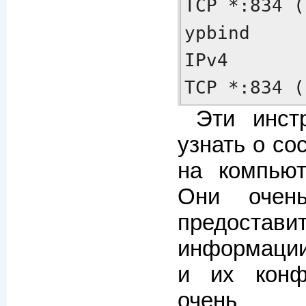
TCP *:834 (
ypbind     
IPv4       1319        
TCP *:834 (
Эти инст
узнать о с
на компьют
Они очен
предос
информации
и их конф
очень р