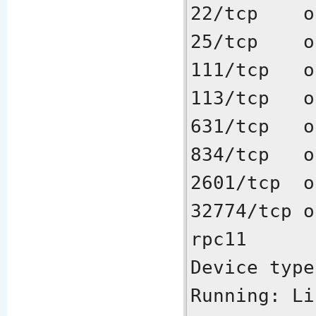
22/tcp    o
25/tcp    o
111/tcp   o
113/tcp   o
631/tcp   o
834/tcp   o
2601/tcp  o
32774/tcp o
rpc11

Device type
Running: Li