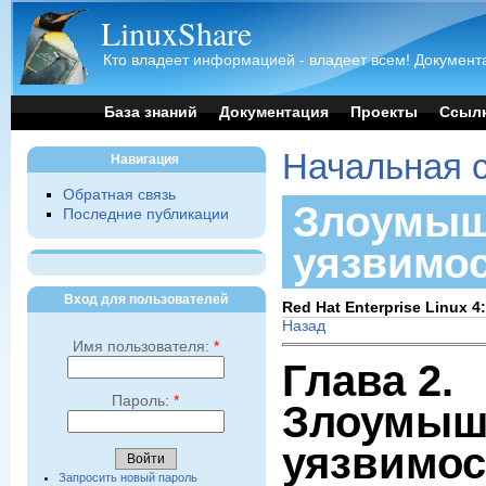
LinuxShare
Кто владеет информацией - владеет всем! Документа
База знаний
Документация
Проекты
Ссыл
Начальная 
Навигация
Обратная связь
Злоумыш
Последние публикации
уязвимо
Вход для пользователей
Red Hat Enterprise Linux 
Назад
Имя пользователя:
*
Глава 2.
Пароль:
*
Злоумыш
уязвимос
Запросить новый пароль