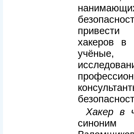
нанимающих
безопас
привести
хакеров в
учёные,
исслед
профессион
консул
безопасност
Хакер в 
синоним