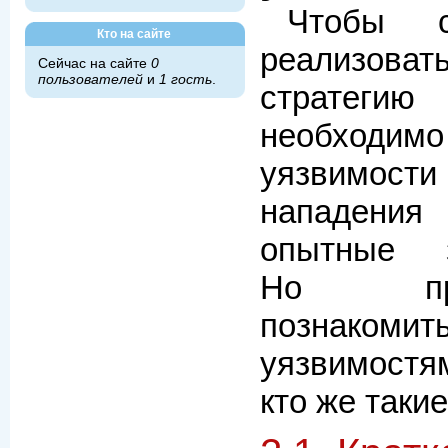
Чтобы с
Кто на сайте
реализо
Сейчас на сайте
0
пользователей
и
1 гость
.
страте
необходим
уязвимости
нападени
опытные з
Но пр
познаком
уязвимостям
кто же таки