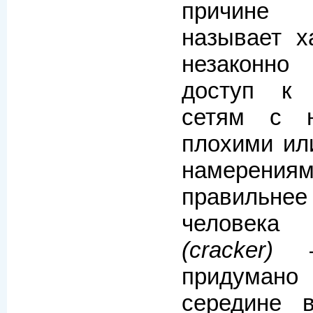
причине 
называет х
незаконн
доступ к 
сетям с н
плохими ил
намерения
правильнее
челов
(cracker)
—
придуман
середине 