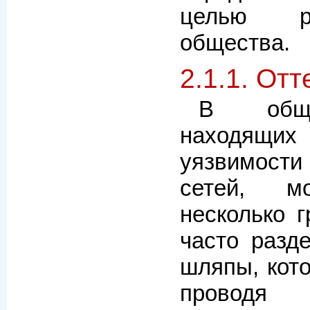
целью р
общества.
2.1.1. Отт
В обще
находящих
уязвимост
сетей, м
несколько г
часто разд
шляпы, кото
проводя 