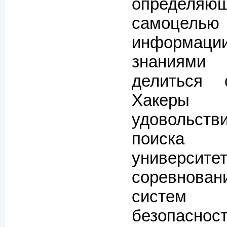
опреде
самоцелью
информаци
знаниями 
делиться 
Хакеры
удовольст
поиска
университет
соревнова
систем 
безопасн