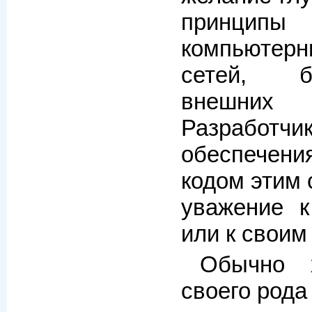
принци
компьюте
сетей, б
внешни
Разработчи
обеспечен
кодом этим
уважение 
или к своим
Обычно 
своего род