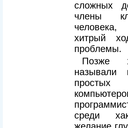
сложных д
члены кл
человека,
хитрый хо
проблемы.
Позже х
называли 
просты
компьютер
программи
среди хак
желание глу