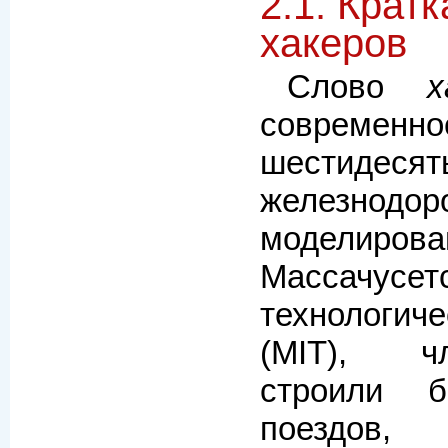
2.1. Крат
хакеров
Слово
х
современн
шестидесят
железнодор
моделирова
Массачусет
технологич
(MIT), ч
строили б
поездов,