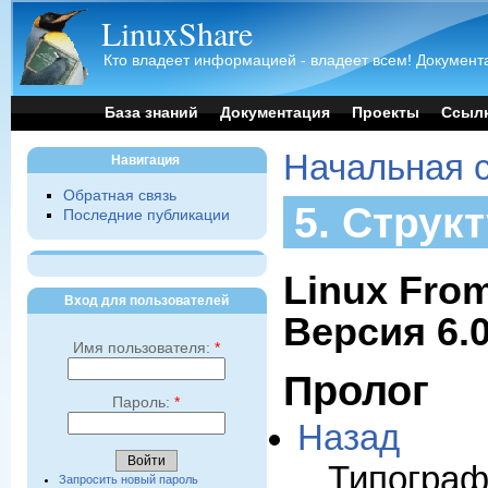
LinuxShare
Кто владеет информацией - владеет всем! Документа
База знаний
Документация
Проекты
Ссыл
Начальная 
Навигация
Обратная связь
5. Струк
Последние публикации
Linux From
Вход для пользователей
Версия 6.
Имя пользователя:
*
Пролог
Пароль:
*
Назад
Типограф
Запросить новый пароль