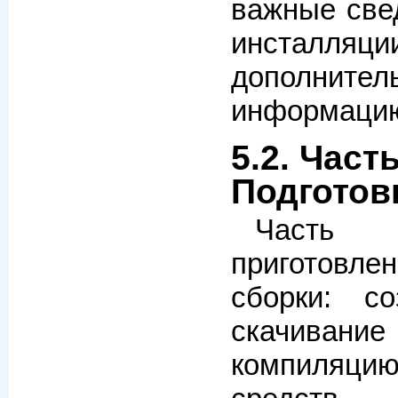
важные све
инсталляц
дополнител
информацию
5.2. Часть 
Подготов
Часть 
приготовл
сборки: со
скачиван
компиляц