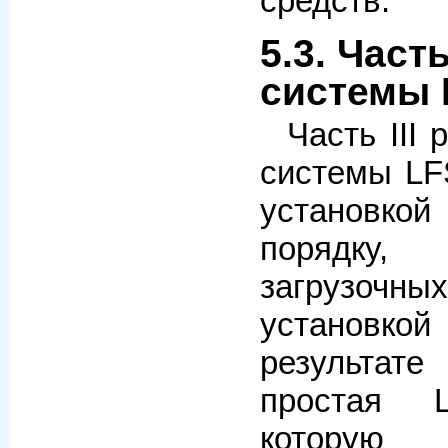
средств.
5.3. Часть
системы 
Часть III 
системы LF
установкой
порядку
загрузочн
установ
результат
простая L
которую