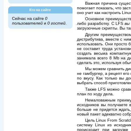
Важная причина сущест
помогает показать, что заст
Кто на сайте
оно учит как настроить Lin
Сейчас на сайте
0
Основное преимущество
пользователей
и
0 гостей
.
либо разработку. С LFS
вы
загрузочные скрипты. Вы та
Другим преимуществом
дистрибутива, вместе с ни
использовать. Они просто б
не составит труда установ
создать весьма компактну
занимала всего 8 Mb на д
сделать это, используя обы
Мы можем сравнить дист
не гамбургер, а рецепт ег
по вкусу. Как только вы 
выбрать способ приготовлен
Также LFS можно сравн
план по ходу дела.
Немаловажным преимущ
исходников вы получаете в
больше не придется ждать,
новый пакет адекватно собр
Цель Linux From Scrat
систему Linux из исходни
происходит при загрузк