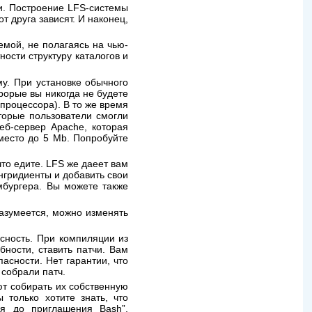
и. Построение LFS-системы
от друга зависят. И наконец,
емой, не полагаясь на чью-
ности структуру каталогов и
у. При установке обычного
рорые вы никогда не будете
 процессора). В то же время
оторые пользователи смогли
еб-сервер Apache, которая
место до 5 Mb. Попробуйте
что едите. LFS же даеет вам
нгридиенты и добавить свои
мбургера. Вы можете также
Разумеется, можно изменять
сность. При компиляции из
бности, ставить патчи. Вам
асности. Нет гарантии, что
 собрали патч.
ют собирать их собственную
 только хотите знать, что
ия до приглашения Bash
”,