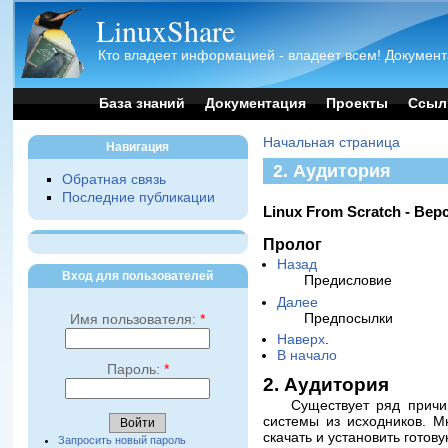
LinuxShare
Кто владеет информацией - владеет всем! Документ
База знаний
Документация
Проекты
Ссыл
Начальная страница
Навигация
2. Аудитория
Обратная связь
Последние публикации
Linux From Scratch - Вер
Пролог
Назад
Вход для пользователей
Предисловие
Далее
Предпосылки
Имя пользователя:
*
Наверх
.
В начало
Пароль:
*
2. Аудитория
Существует ряд причи
системы из исходников. М
скачать и установить готов
Запросить новый пароль