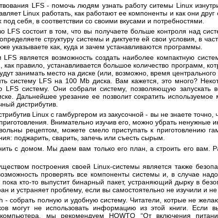
вования LFS - помочь людям узнать работу ситемы Linux изнутр
авляет Linux работать, как работают ее компоненты и как они друг 
ux под себя, в соответствии со своими вкусами и потребностями.
 LFS состоит в том, что вы получаете больше контроля над сист
определяете структуру системы и диктуете ей свои условия, в част
кже указываете как, куда и зачем устанавливаются программы.
 LFS является возможность создать наиболее компактную систем
м, как правило, устанавливается большое количество программ, кот
удут занимать место на диске (или, возможно, время центрального
ить систему LFS на 100 Mb диска. Вам кажется, это много? Нек
ю LFS систему. Они собрали систему, позволяющую запускать в
иске. Дальнейшее урезание ее позволит сократить используемое 
чный дистрибутив.
рибутив Linux с гамбургером из закусочной - вы не знаете точно, 
о приготовления. Внимательно изучив его, можно убрать ненужные и
довольны рецептом, можете смело приступать к приготовлению га
ия: поджарить, сварить, запечь или съесть сырым.
ить с домом. Мы даем вам только его план, а строить его вам. 
еством построения своей Linux-системы является также безопа
озможность проверять все компоненты системы и, в случае надо
 пока кто-то выпустит бинарный пакет, устраняющий дырку в безоп
ан и устраняет проблему, если вы самостоятельно не изучили и не
ch - собрать полную и удобную систему. Читатели, котрые не жела
ков могут не использовать информацию из этой книги. Если вы
е компьютера, мы рекомендуем HOWTO “
От включения питан