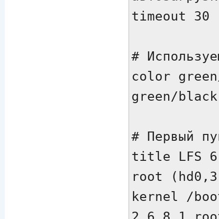
timeout 30

# Используе
color green
green/black

# Первый пу
title LFS 6.
root (hd0,3)
kernel /boo
2.6.8.1 roo