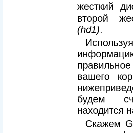
жесткий д
второй же
(hd1)
.
Использ
информац
правильн
вашего кор
нижепривед
будем с
находится 
Скажем Gr