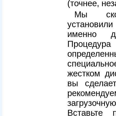
(точнее, не
Мы ско
установил
именно д
Процедура
определен
специальн
жестком ди
вы сделае
рекомен
загрузочну
Вставьте 