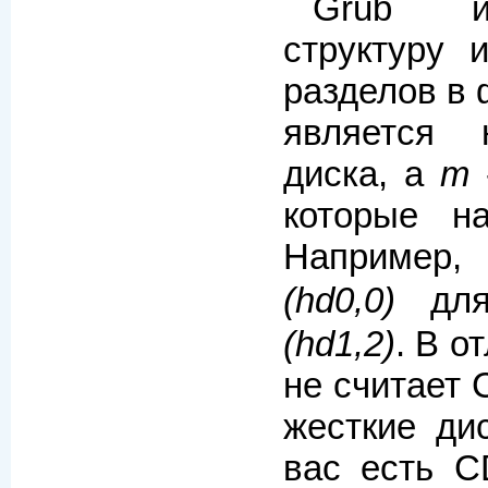
Grub и
структуру 
разделов в
является 
диска, а
m
которые н
Например,
(hd0,0)
для
(hd1,2)
. В о
не считает
жесткие дис
вас есть 