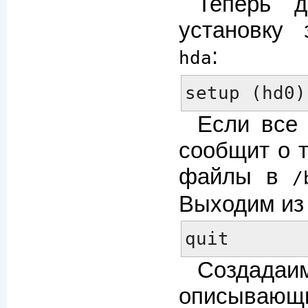
Теперь 
установку
:
hda
setup (hd0)
Если все 
сообщит о т
файлы в
/
Выходим из
quit
Создада
описывающ