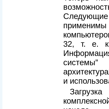
возможнос
Следующ
примени
компьютеров
32, т. е. 
Информа
системы
”
архитектура
и использов
Загруз
комплексн