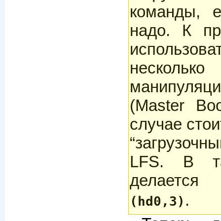
команды, 
надо. К п
использо
нескольк
манипуля
(Master Bo
случае стои
“
загрузочн
LFS. В т
делаетс
.
(hd0,3)