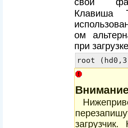
свои 
Клавиша 
использован
ом альтерн
при загрузке
root (hd0,3
Внимани
Нижепри
перезапи
загрузчик.