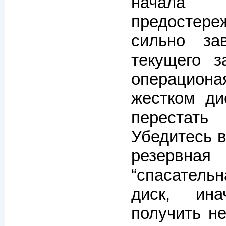
начала
предостер
сильно за
текущего з
операциона
жестком ди
перестат
Убедитесь в
резервн
“
спасательн
диск, ин
получить н