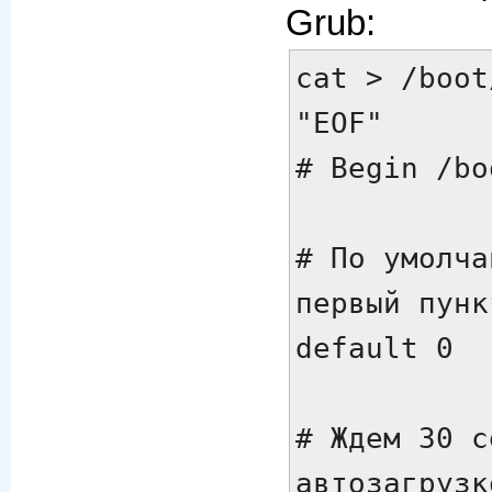
Grub:
cat > /boot
# Begin /bo
# По умолча
первый пунк
default 0

# Ждем 30 с
автозагрузко