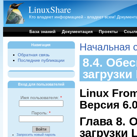
LinuxShare
Кто владеет информацией - владеет всем! Документа
База знаний
Документация
Проекты
Ссыл
Начальная 
Навигация
Обратная связь
8.4. Обе
Последние публикации
загрузки
Вход для пользователей
Linux From
Имя пользователя:
*
Версия 6.
Пароль:
*
Глава 8. 
загрузки 
Запросить новый пароль