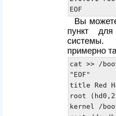
EOF
Вы можете
пункт для
системы
примерно та
cat >> /boo
title Red Ha
root (hd0,2)
kernel /boo