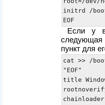
root=/dev/hd
initrd /boo
EOF
Если у в
следующая
пункт для ег
cat >> /boo
title Window
rootnoverif
chainloader