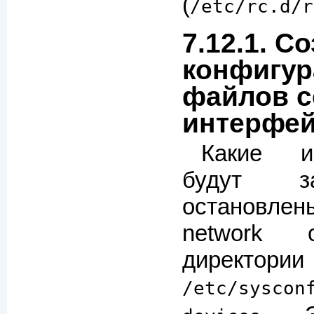
(
/etc/rc.d/r
7.12.1. С
конфигу
файлов с
интерфе
Какие и
будут з
остановл
network 
директории
/etc/syscon