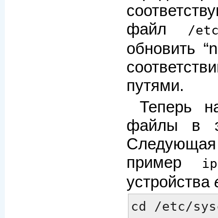
соответст
файл
/et
обновить “
n
соответс
путями.
Теперь н
файлы в э
Следующая 
пример
ip
устройства
cd /etc/sys