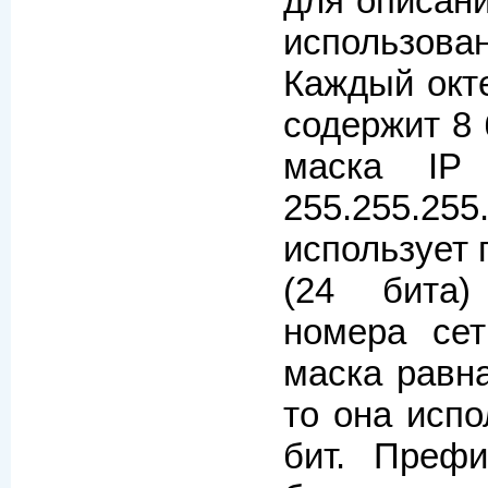
для описани
использова
Каждый окте
содержит 8 
маска IP 
255.255.
использует 
(24 бита)
номера сет
маска равна
то она испо
бит. Преф