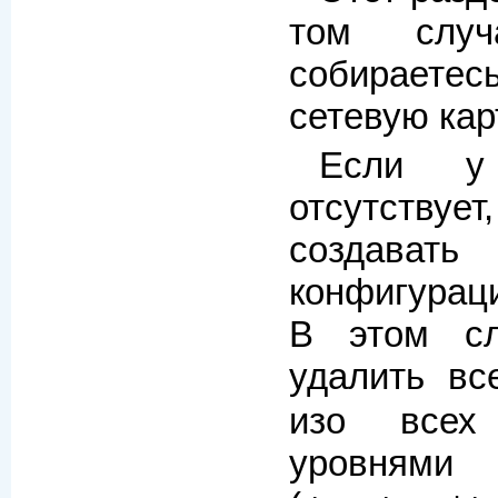
том слу
собираете
сетевую кар
Если у
отсутству
создав
конфигураци
В этом сл
удалить в
изо всех
уровня