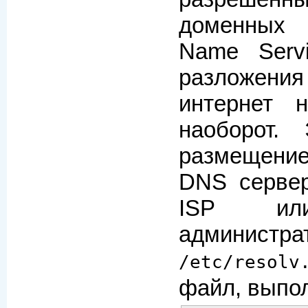
доменных
Name Serv
разложени
интернет 
наоборот. 
размещени
DNS сервер
ISP или
админи
/etc/resolv
файл, выпо