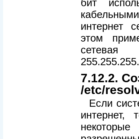
бит испол
кабельным
интернет с
этом прим
сетевая
255.255.255.
7.12.2. С
/etc/resol
Если сист
интернет, 
некоторы
разрешенны