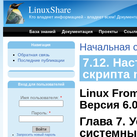
LinuxShare
Кто владеет информацией - владеет всем! Документа
База знаний
Документация
Проекты
Ссыл
Начальная 
Навигация
Обратная связь
7.12. На
Последние публикации
скрипта 
Вход для пользователей
Linux From
Имя пользователя:
*
Версия 6.
Пароль:
*
Глава 7. 
системны
Запросить новый пароль