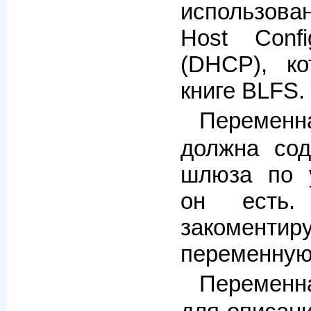
использов
Host Config
(DHCP), к
книге BLFS.
Перем
должна сод
шлюза по 
он есть
закомен
переменную
Перемен