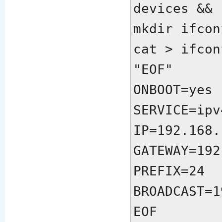
devices &&

mkdir ifcon
cat > ifcon
ONBOOT=yes

SERVICE=ipv
IP=192.168.1
GATEWAY=192
PREFIX=24

BROADCAST=1
EOF