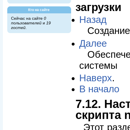
загрузки
Кто на сайте
Назад
Сейчас на сайте
0
пользователей
и
19
гостей
.
Создание 
Далее
Обеспече
системы
Наверх
.
В начало
7.12. Нас
скрипта 
Этот разд