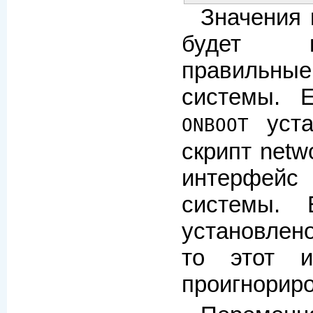
Значения
будет 
правильн
системы. 
уста
ONBOOT
скрипт netw
интерфейс
системы. 
установлено
то этот и
проигнориро