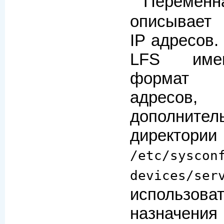
Перем
описывает 
IP адресов.
LFS име
формат н
адресов
дополните
директории
/etc/syscon
devices/ser
использова
назначе