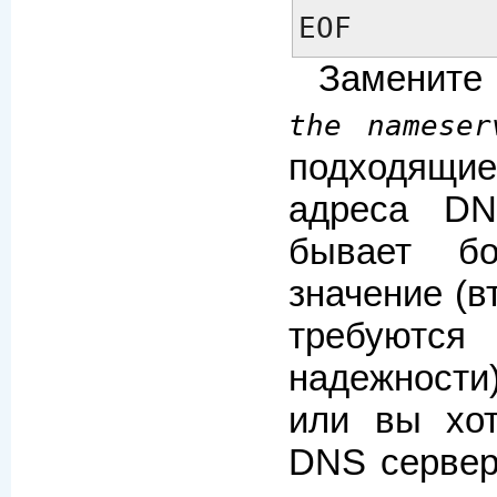
EOF
Заменит
the nameser
подходящие 
адреса DN
бывает б
значение (в
требуются
надежности
или вы хот
DNS сервер