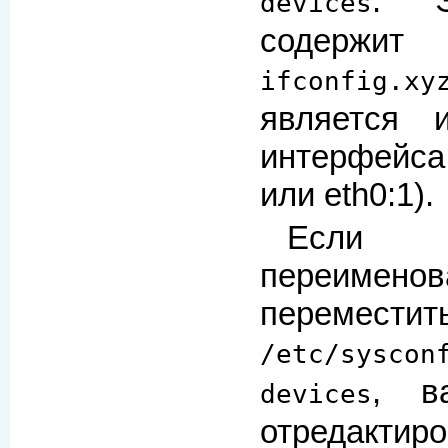
. Э
devices
содержи
ifconfig.xy
является 
интерфейса
или eth0:1).
Если 
переим
перемести
/etc/syscon
, в
devices
отредактиро