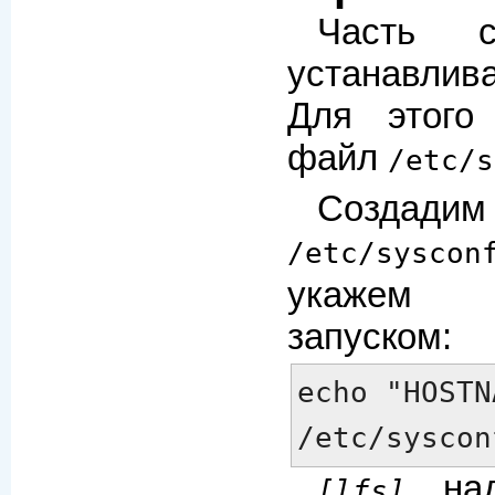
Часть ск
устанавлив
Для этого
файл
/etc/s
Созд
/etc/syscon
укажем 
запуском:
echo "HOSTN
/etc/syscon
над
[lfs]