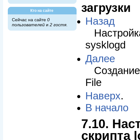
загрузки
Кто на сайте
Назад
Сейчас на сайте
0
пользователей
и
2 гостя
.
Настр
sysklogd
Далее
Создание
File
Наверх
.
В начало
7.10. Нас
скрипта l