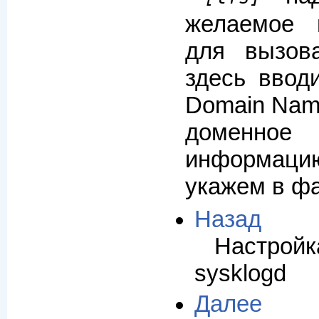
желаемое 
для вызов
здесь вводи
Domain Nam
доменно
информа
укажем в ф
Назад
Настр
sysklogd
Далее