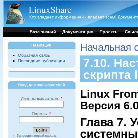
LinuxShare
Кто владеет информацией - владеет всем! Документа
База знаний
Документация
Проекты
Ссыл
Начальная 
Навигация
Обратная связь
7.10. На
Последние публикации
скрипта l
Вход для пользователей
Linux From
Имя пользователя:
*
Версия 6.
Пароль:
*
Глава 7. 
системны
Запросить новый пароль