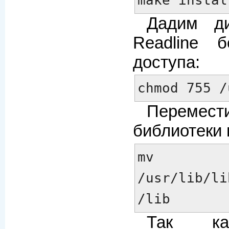
Дадим ди
Readline 
доступа:
chmod 755 /
Переме
библиотеки 
mv 
/usr/lib/li
/lib
Так ка