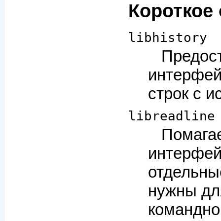
Короткое
libhistory
Пред
интерфей
строк с и
libreadline
Пома
интерфе
отдельн
нужны дл
командно