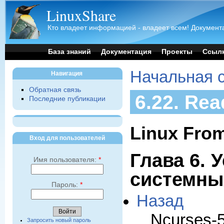
LinuxShare
Кто владеет информацией - владеет всем! Документа
База знаний
Документация
Проекты
Ссыл
Начальная 
Навигация
Обратная связь
6.22. Rea
Последние публикации
Linux From
Вход для пользователей
Глава 6. 
Имя пользователя:
*
системны
Пароль:
*
Назад
Ncurses-5
Запросить новый пароль