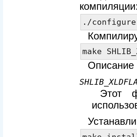
компиляции
./configure
Компилиру
make SHLIB_
Описание 
SHLIB_XLDFL
Этот ф
использо
Устанавли
make instal