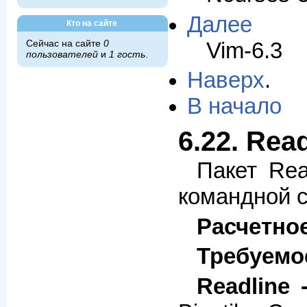
Далее
Кто на сайте
Vim-6.3
Сейчас на сайте
0
пользователей
и
1 гость
.
Наверх
.
В начало
6.22. Read
Пакет Rea
командной с
Расчетно
Требуемо
Readline 