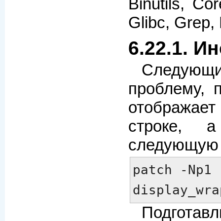
Binutils, Co
Glibc, Grep,
6.22.1. И
Следую
проблему, п
отображае
строке, 
следующую 
patch -Np1 
display_wra
Подгота