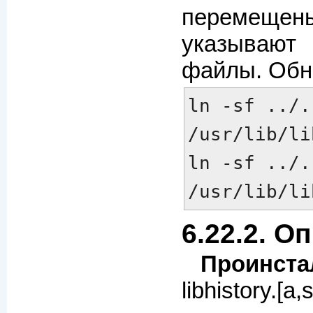
перемеще
указываю
файлы. Обн
ln -sf ../.
/usr/lib/li
ln -sf ../.
/usr/lib/li
6.22.2. О
Проинста
libhistory.[a,