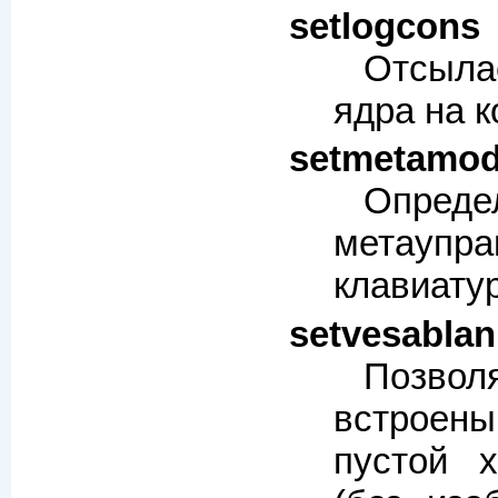
setlogcons
Отсыл
ядра на к
setmetamo
Опреде
метаупра
клавиату
setvesablan
Позвол
встроен
пустой х