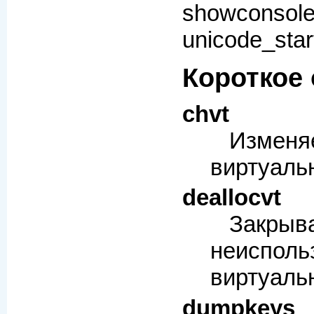
showconsol
unicode_star
Короткое
chvt
Изменя
виртуаль
deallocvt
Закрыв
неисполь
виртуаль
dumpkeys