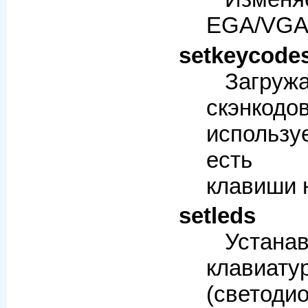
EGA/VGA 
setkeycode
Загру
скэнкодо
использу
есть н
клавиши 
setleds
Устан
клави
(светодио