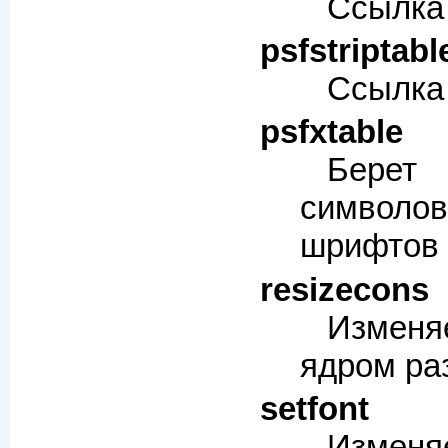
Ссылка
psfstriptabl
Ссылка
psfxtable
Берет 
символов
шрифтов
resizecons
Изменя
ядром ра
setfont
Изме