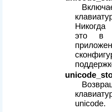
Включа
клавиату
Никогда
это в 
прил
сконфи
поддерж
unicode_st
Возвра
клавиат
unicode.