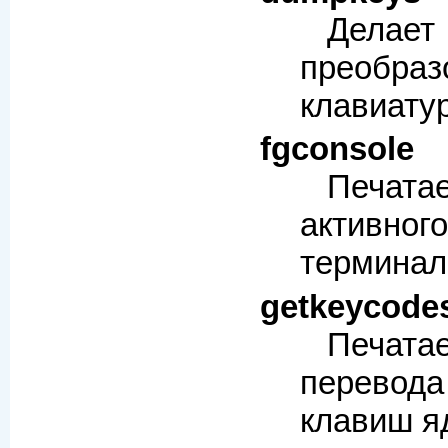
Делае
преобраз
клавиату
fgconsole
Печа
активно
терминал
getkeycode
Печа
перевода
клавиш я