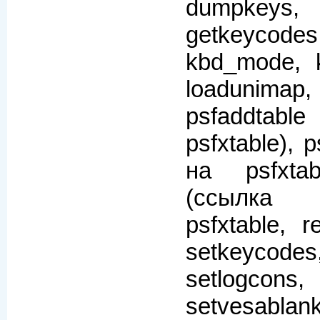
dumpkeys
getkeycod
kbd_mode, k
loadunimap,
psfaddtab
psfxtable), 
на psfxtabl
(ссылка н
psfxtable, r
setkeyco
setlogcon
setvesablank