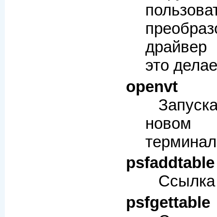
пользов
преобраз
драйвер 
это дела
openvt
Запуск
новом
терминале
psfaddtable
Ссылка
psfgettable