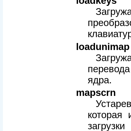
loadkeys
Загру
преобраз
клавиату
loadunimap
Загру
перевода
ядра.
mapscrn
Устаре
которая 
загру