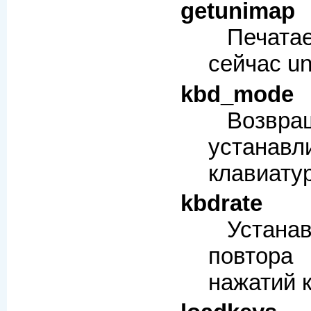
getunimap
Печата
сейчас un
kbd_mode
Возв
устана
клавиату
kbdrate
Устан
повтор
нажатий 