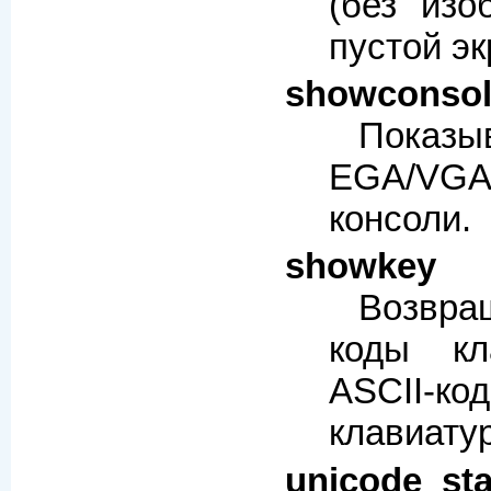
(без изо
пустой эк
showconsol
Показ
EGA/VGA
консоли.
showkey
Возвра
коды кл
ASCII-к
клавиату
unicode_sta