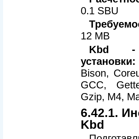
0.1 SBU
Требуемо
12 MB
Kbd - 
установки:
Bison, Coreut
GCC, Gette
Gzip, M4, M
6.42.1. И
Kbd
Подготав