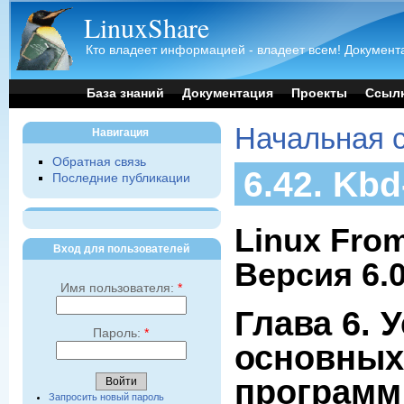
LinuxShare
Кто владеет информацией - владеет всем! Документа
База знаний
Документация
Проекты
Ссыл
Начальная 
Навигация
Обратная связь
6.42. Kbd
Последние публикации
Linux From
Вход для пользователей
Версия 6.
Имя пользователя:
*
Глава 6. 
Пароль:
*
основных
программ
Запросить новый пароль