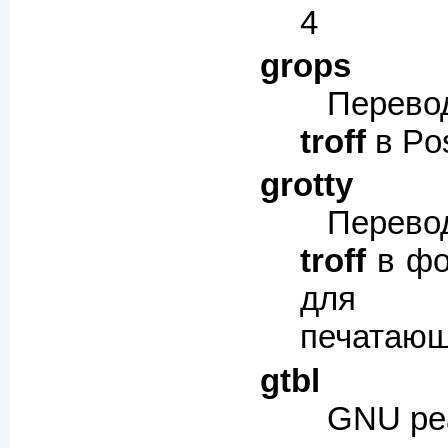
4
grops
Перев
troff
в Pos
grotty
Перев
troff
в фо
для 
печатающ
gtbl
GNU ре