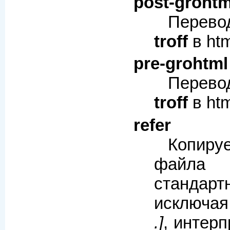
post-grohtm
Перев
troff
в htm
pre-grohtml
Перев
troff
в htm
refer
Копир
файла 
стандар
исключая
.]
, интер