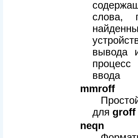
содержащ
слова, 
найден
устройст
вывода и
процесс
ввода
mmroff
Просто
для
groff
neqn
Формат