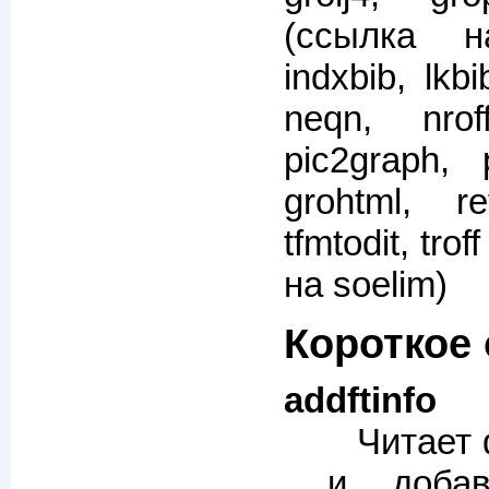
(ссылка на
indxbib, lkbi
neqn, nrof
pic2graph, 
grohtml, re
tfmtodit, tro
на soelim)
Короткое
addftinfo
Читает 
и добав