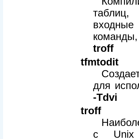
Компил
таблиц,
входные
команд
troff
tfmtodit
Созда
для испо
-Tdvi
troff
Наибол
с Un