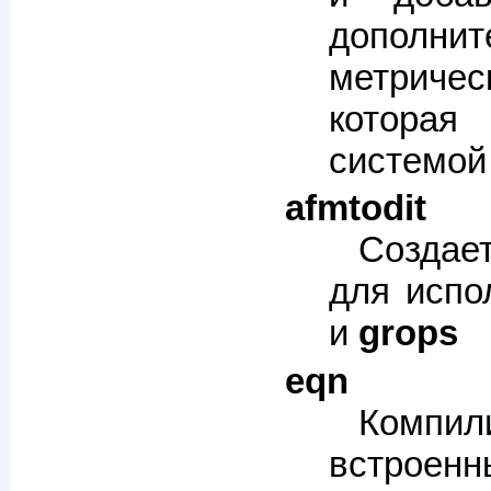
дополни
метричес
которая
системо
afmtodit
Созда
для испо
и
grops
eqn
Компил
встроен