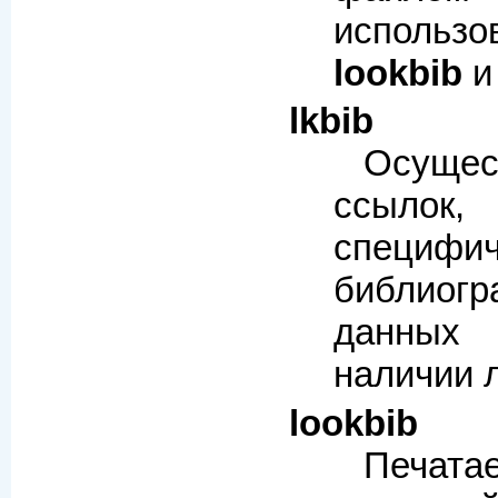
исполь
lookbib
lkbib
Осуще
ссылок
специфи
библиогр
данных
наличии 
lookbib
Печата