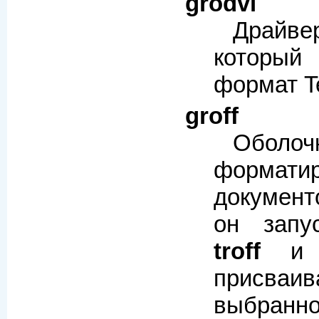
grodvi
Драй
который
формат T
groff
Оболоч
формати
документ
он запу
troff
и п
присв
выбранно