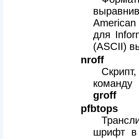
вырав
America
для Infor
(ASCII) 
nroff
Скрип
команд
groff
pfbtops
Трансл
шрифт 