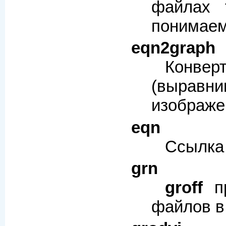
файлах t
понимае
eqn2graph
Конвер
(выравни
изображе
eqn
Ссылка
grn
groff
пр
файлов в