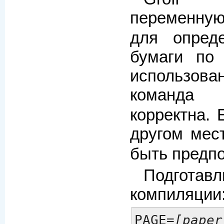
переменну
для опред
бумаги по
использо
кома
корректна. 
другом мес
быть предпо
Подготав
компиляции
PAGE=
[paper