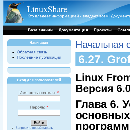
LinuxShare
Кто владеет информацией - владеет всем! Документа
База знаний
Документация
Проекты
Ссыл
Начальная 
Навигация
Обратная связь
6.27. Grof
Последние публикации
Linux From
Вход для пользователей
Версия 6.
Имя пользователя:
*
Глава 6. 
Пароль:
*
основных
программ
Запросить новый пароль