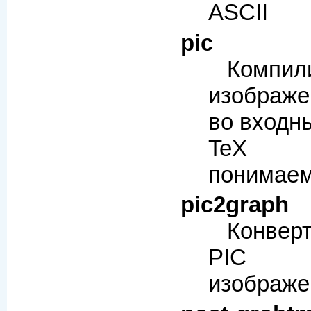
ASCII
pic
Компил
изображе
во входны
TeX 
понимае
pic2graph
Конвер
PIC в
изображе