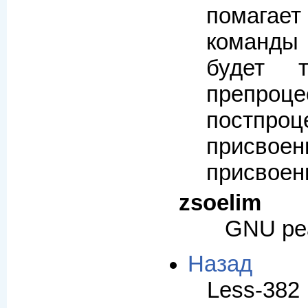
помагае
коман
будет т
преп
постпроц
прис
присвоен
zsoelim
GNU ре
Назад
Less-382