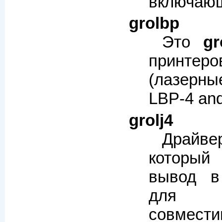
включающ
grolbp
Это
gr
принтер
(лазерны
LBP-4 an
grolj4
Драй
который
вывод в
для 
совместим