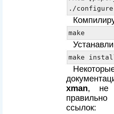
./configure
Компилиру
make
Устанавли
make instal
Некотор
документа
xman
, не 
правильно
ссылок: