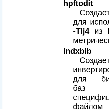
hpftodit
Созда
для испо
-Tlj4
из H
метричес
indxbib
Создае
инверти
для биб
баз 
специфи
фай