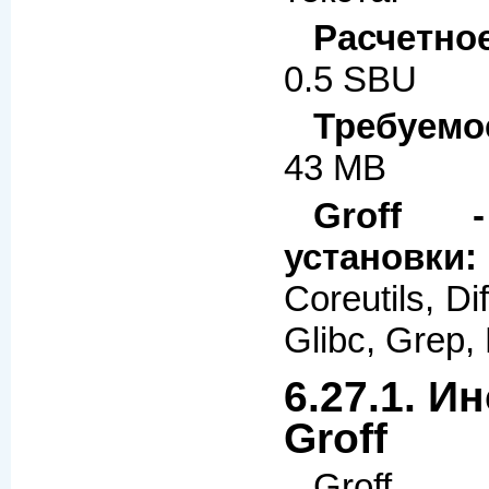
Расчетно
0.5 SBU
Требуемо
43 MB
Groff -
установки:
Coreutils, Di
Glibc, Grep,
6.27.1. И
Groff
Groff