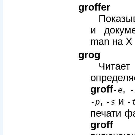
groffer
Показы
и докум
man на X 
grog
Чита
определяе
groff
,
-e
-
,
и
-p
-s
-
печати ф
groff
к