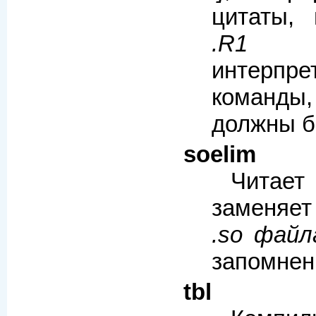
цитаты,
.R1
интерпр
команды,
должны б
soelim
Чита
заменяет
.so файл
запомнен
tbl