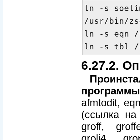
ln -s soelim
/usr/bin/zs
ln -s eqn /
ln -s tbl /
6.27.2. О
Проинста
программы
afmtodit, eq
(ссылка на 
groff, grof
grolj4, gro