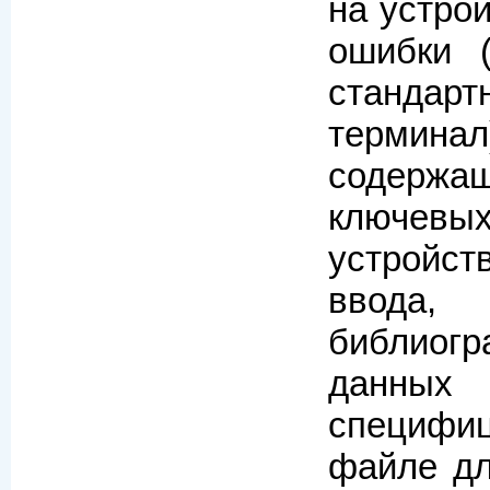
на устро
ошибки (
стандар
терминал
содержа
ключе
устройст
вво
библиог
да
специфи
файле дл