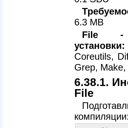
Требуемо
6.3 MB
File -
установки:
Coreutils, Di
Grep, Make, 
6.38.1. И
File
Подготав
компиляции