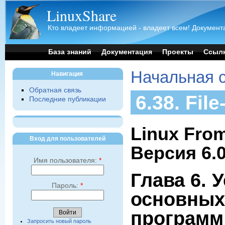
LinuxShare
Кто владеет информацией - владеет всем! Документа
База знаний
Документация
Проекты
Ссыл
Начальная 
Навигация
Обратная связь
6.38. File
Последние публикации
Linux From
Вход для пользователей
Версия 6.
Имя пользователя:
*
Глава 6. 
Пароль:
*
основных
программ
Запросить новый пароль