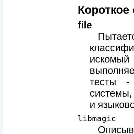
Короткое
file
Пытает
классифи
иском
выполн
тесты -
системы,
и языково
libmagic
Описыв