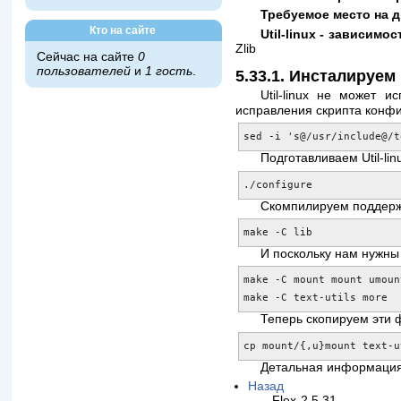
Требуемое место на д
Кто на сайте
Util-linux - зависимо
Zlib
Сейчас на сайте
0
пользователей
и
1 гость
.
5.33.1. Инсталируем U
Util-linux не может 
исправления скрипта конфи
sed -i 's@/usr/include@/t
Подготавливаем Util-li
./configure
Скомпилируем поддерж
make -C lib
И поскольку нам нужны 
make -C mount mount umount
make -C text-utils more
Теперь скопируем эти 
cp mount/{,u}mount text-u
Детальная информация 
Назад
Flex-2.5.31