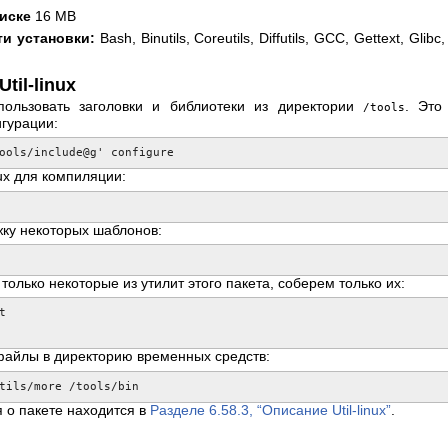
иске
16 MB
сти установки:
Bash, Binutils, Coreutils, Diffutils, GCC, Gettext, Gli
til-linux
использовать заголовки и библиотеки из директории
. Это
/tools
гурации:
ools/include@g' configure
nux для компиляции:
ку некоторых шаблонов:
только некоторые из утилит этого пакета, соберем только их:


файлы в директорию временных средств:
tils/more /tools/bin
о пакете находится в
Разделе 6.58.3, “Описание Util-linux”
.