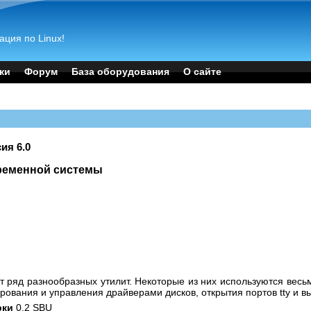
ация по Linux!
ки
Форум
База оборудования
О сайте
сия 6.0
временной системы
b
жит ряд разнообразных утилит. Некоторые из них используются вес
ования и управления драйверами дисков, открытия портов tty и 
рки
0.2 SBU