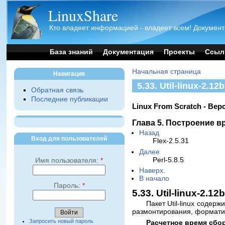
LinuxShare
Кто владеет информацией - владеет всем! Документ
База знаний
Документация
Проекты
Ссыл
Начальная страница
Навигация
5.33. Util-linux-2.12b
Обратная связь
Последние публикации
Linux From Scratch - Вер
Глава 5. Построение 
Назад
Вход для пользователей
Flex-2.5.31
Далее
Perl-5.8.5
Имя пользователя:
*
Наверх
.
В начало
Пароль:
*
5.33. Util-linux-2.12
Пакет Util-linux содер
размонтирования, форматир
Запросить новый пароль
Расчетное время сбо