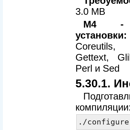
Требуемо
3.0 MB
M4 - 
установки:
Coreutils,
Gettext, Gl
Perl и Sed
5.30.1. И
Подгота
компиляции
./configure