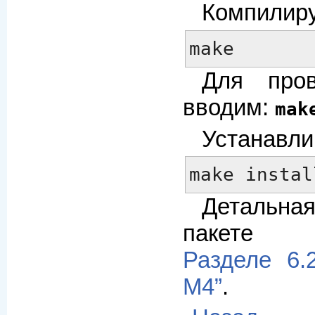
Компилиру
make
Для пров
вводим:
mak
Устанавли
make instal
Детальна
пакете 
Разделе 6.2
M4”
.