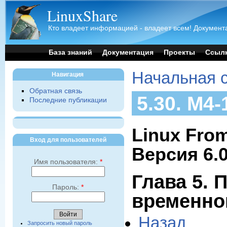
LinuxShare
Кто владеет информацией - владеет всем! Документа
База знаний
Документация
Проекты
Ссыл
Начальная 
Навигация
Обратная связь
5.30. M4-
Последние публикации
Linux From
Вход для пользователей
Версия 6.
Имя пользователя:
*
Глава 5. 
Пароль:
*
временно
Назад
Запросить новый пароль