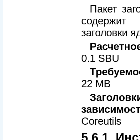
Пакет заго
содержит
заголовки я
Расчетно
0.1 SBU
Требуемо
22 MB
Заголовк
зависимос
Coreutils
5.6.1. Ин