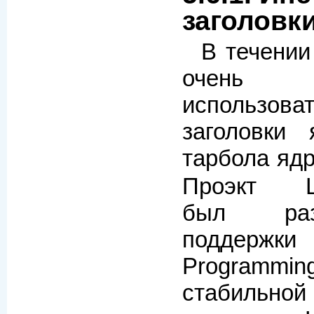
заголовки
В течении
очень 
использ
заголовки
тарбола яд
Проэкт Lin
был раз
поддержк
Programming
стабил