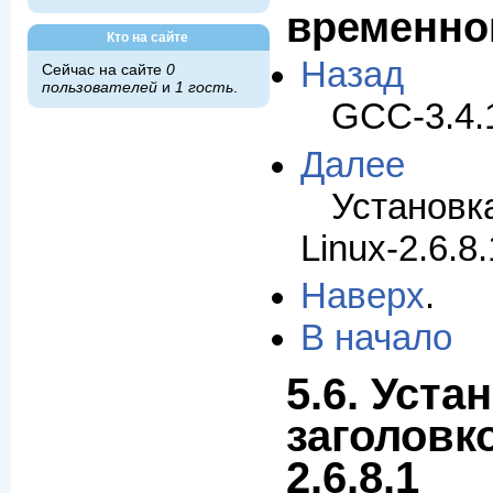
временно
Кто на сайте
Назад
Сейчас на сайте
0
пользователей
и
1 гость
.
GCC-3.4.1
Далее
Установ
Linux-2.6.8.
Наверх
.
В начало
5.6. Уста
заголовко
2.6.8.1