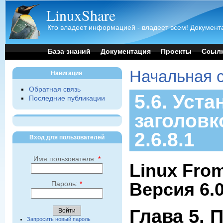
LinuxShare
Кто владеет информацией - владеет всем! Документа
База знаний
Документация
Проекты
Ссыл
Начальная 
Навигация
Обратная связь
5.6. Уста
Последние публикации
заголовк
2.6.8.1
Вход для пользователей
Имя пользователя:
*
Linux From
Версия 6.
Пароль:
*
Глава 5. 
Запросить новый пароль