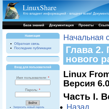
LinuxShare
Кто владеет информацией - владеет всем! Документа
База знаний
Документация
Проекты
Ссыл
Начальная 
Навигация
Обратная связь
Глава 2.
Последние публикации
нового р
Вход для пользователей
Linux From
Имя пользователя:
*
Версия 6.
Пароль:
*
Часть I. 
Назад
Запросить новый пароль