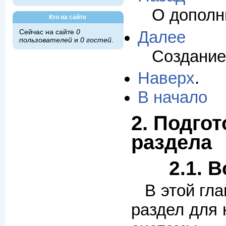
О дополн
Кто на сайте
Далее
Сейчас на сайте
0
пользователей
и
0 гостей
.
Создание
Наверх
.
В начало
2. Подгот
раздела
2.1. 
В этой гл
раздел для 