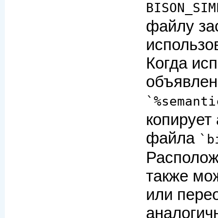
BISON_SIM
файлу за
использов
Когда ис
объявлен
`%semanti
копирует 
файла
`b
Располож
также мо
или пере
аналогич