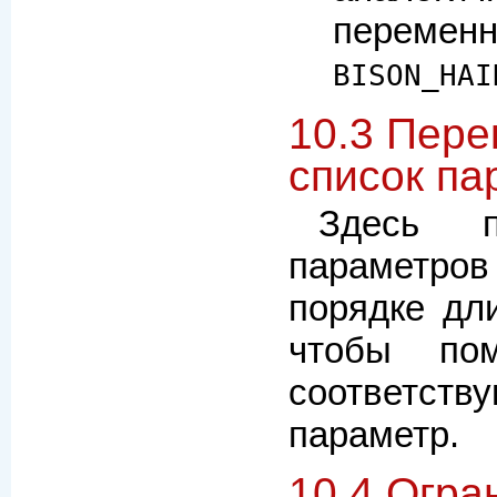
переменн
BISON_HAI
10.3 Пере
список па
Здесь п
параметро
порядке дл
чтобы по
соответст
параметр.
10.4 Огра