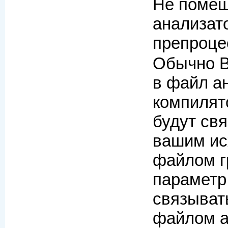
Не помещ
анализат
препроц
Обычно B
в файл ан
компилят
будут св
вашим ис
файлом г
параметр
связыват
файлом а