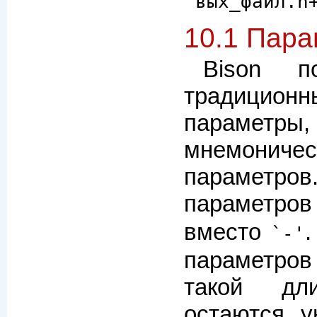
`вых_файл.h
10.1 Пара
Bison п
традиционн
параметры
мнемони
параметро
параметро
вместо
`-'
параметро
такой дл
остаются у