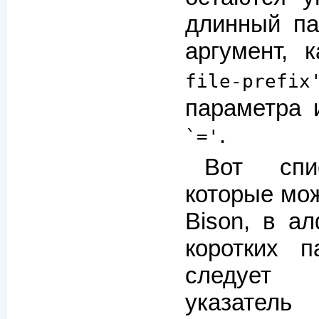
длинный па
аргумент, 
file-prefix
параметра 
.
`='
Вот спи
которые мож
Bison, в а
коротких п
следует
указател