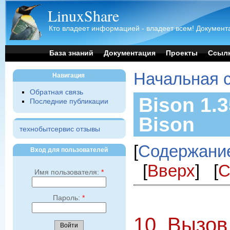
LinuxShare
Кто владеет информацией - владеет всем! Документа
База знаний
Документация
Проекты
Ссыл
Начальная 
Навигация
Обратная связь
Bison 1.3
Последние публикации
Bison
технобытсервис отзывы
[
Содержани
Вход для пользователей
[
Вверх
] [
С
Имя пользователя:
*
Пароль:
*
10. Вызов