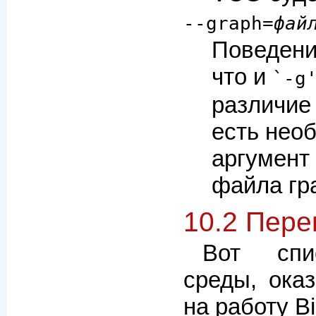
--graph=
фай
Поведен
что и
`-g
различие 
есть нео
аргумент 
файла гр
10.2 Пер
Вот спи
среды, ока
на работу Bi