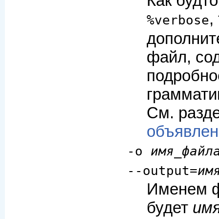
Как будт
,
%verbose
дополнит
файл, со
подробно
граммати
См. разд
объявлен
-o
имя_файл
--output=
им
Именем ф
будет
им