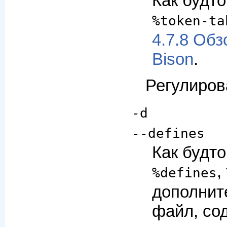
Как будт
%token-ta
4.7.8 Об
Bison
.
Регулиров
-d
--defines
Как будт
,
%defines
дополнит
файл, со