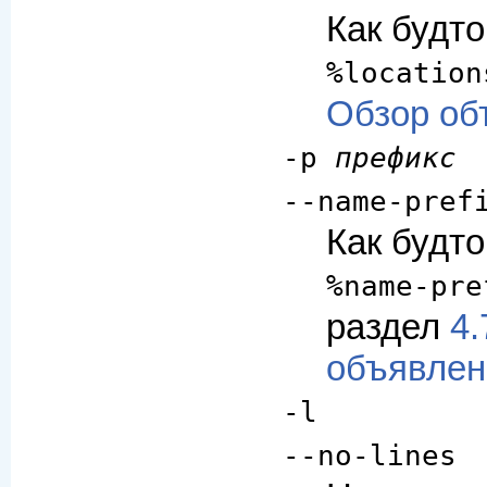
Как будт
%location
Обзор об
-p
префикс
--name-pref
Как будт
%name-pre
раздел
4.
объявлен
-l
--no-lines