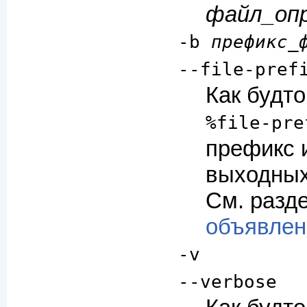
файл_оп
-b
префикс_
--file-pref
Как будт
%file-pre
префикс 
выходных
См. разд
объявлен
-v
--verbose