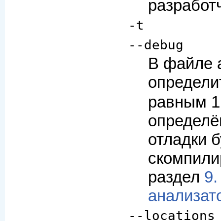
разработч
-t
--debug
В файле 
определи
равным 1
определён
отладки б
скомпили
раздел
9.
анализат
--locations