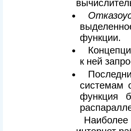
вычислитель
Отказоу
выделенное
функции.
Концепц
к ней запр
Последн
системам 
функция б
распаралле
Наиболее 