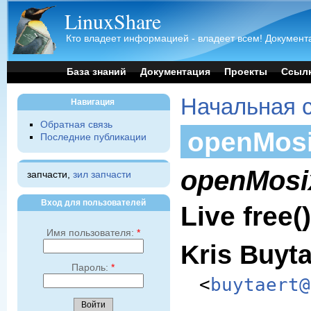
LinuxShare
Кто владеет информацией - владеет всем! Документа
База знаний
Документация
Проекты
Ссыл
Начальная 
Навигация
Обратная связь
openMos
Последние публикации
openMosi
запчасти,
зил запчасти
Вход для пользователей
Live free()
Имя пользователя:
*
Kris Buyta
Пароль:
*
<
buytaert@