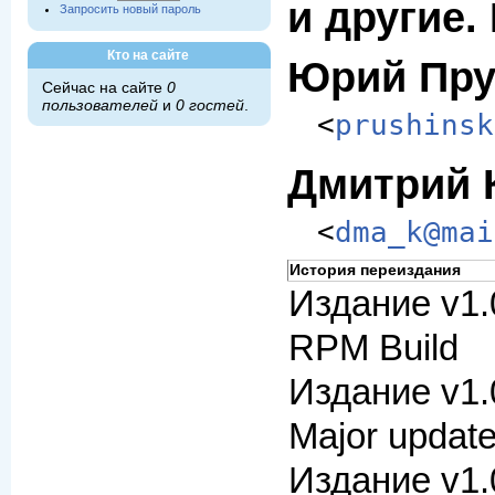
и другие.
Запросить новый пароль
Кто на сайте
Юрий Пр
Сейчас на сайте
0
пользователей
и
0 гостей
.
<
prushinsk
Дмитрий 
<
dma_k@mai
История переиздания
Издание v1.
RPM Build
Издание v1.
Major updat
Издание v1.