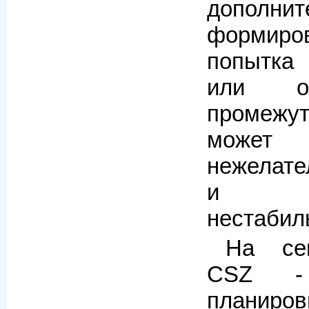
дополнит
формир
попытка 
или ог
промежут
может
нежелате
и ув
нестабил
На се
CSZ - 
планиро