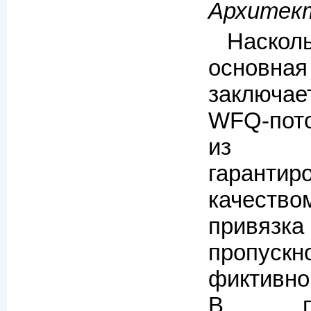
Архитект
Наско
осно
заключа
WFQ-пото
из с
гарантир
качество
привяз
пропускн
фиктивн
В п