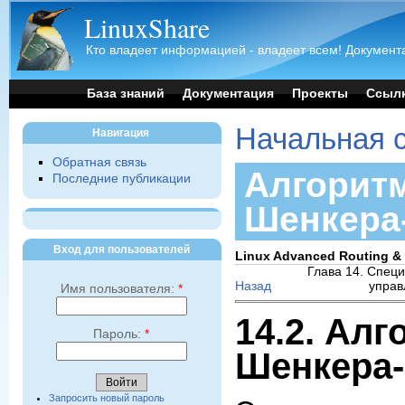
LinuxShare
Кто владеет информацией - владеет всем! Документа
База знаний
Документация
Проекты
Ссыл
Начальная 
Навигация
Обратная связь
Алгоритм
Последние публикации
Шенкера-
Вход для пользователей
Linux Advanced Routing & 
Глава 14. Спец
Назад
управ
Имя пользователя:
*
14.2. Алг
Пароль:
*
Шенкера-
Запросить новый пароль