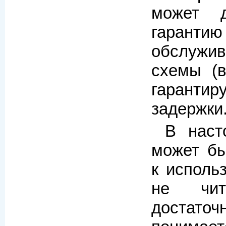
может д
гаран
обслужи
схемы (
гаранти
задержки
В наст
может бы
к исполь
не чи
доста