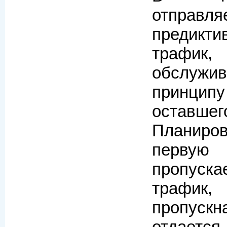
отпра
предикт
трафи
обслу
принци
оставшего
Планиро
перв
пропуска
трафик,
пропуск
отдаетс