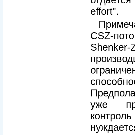
effort".
Примеч
CSZ-по
Shenk
произво
огранич
способно
Предпола
уже пр
контрол
нуж