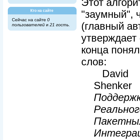
Этот алгори
Кто на сайте
"заумный", 
Сейчас на сайте
0
(главный ав
пользователей
и
21 гость
.
утверждает 
конца понял 
слов:
David 
Shenker
Поддерж
Реальн
Пакет
Интегра