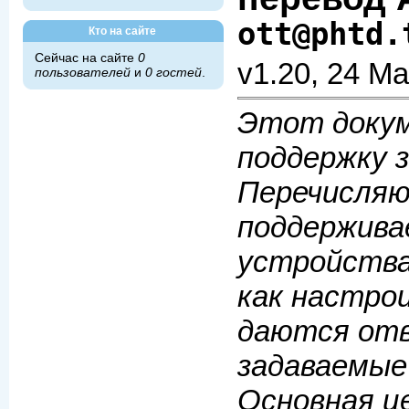
ott@phtd.
Кто на сайте
Сейчас на сайте
0
v1.20, 24 М
пользователей
и
0 гостей
.
Этот доку
поддержку з
Перечисля
поддержива
устройства
как настро
даются отв
задаваемые
Основная це