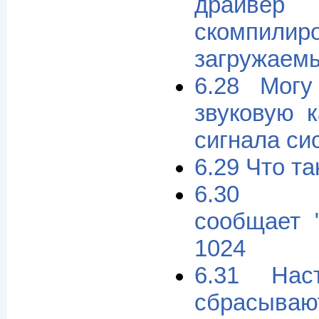
драй
скомпи
загружаем
6.28 Могу
звуковую 
сигнала си
6.29 Что т
6.30 So
сообщает "
1024
6.31 Нас
сбрасыв