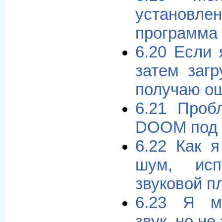
установле
программа 
6.20 Если 
затем заг
получаю о
6.21 Проб
DOOM под 
6.22 Как 
шум, исп
звуковой п
6.23 Я м
звук, но не