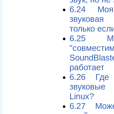
6.24 Моя
звуковая
только есл
6.25 Мо
"совм
SoundBlast
работает
6.26 Где
звуковые
Linux?
6.27 Мож