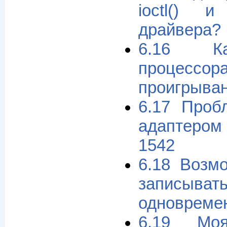
ioctl() и
драйвера?
6.16 Ка
процессор
проигрыва
6.17 Про
адаптеро
1542
6.18 Возм
записыв
одновреме
6.19 Мо