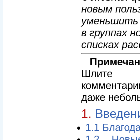
новым поль
уменьшить
в группах н
списках рас
Примечан
Шлите 
комментар
даже небол
1.
Введен
1.1 Благод
1.2 Новы