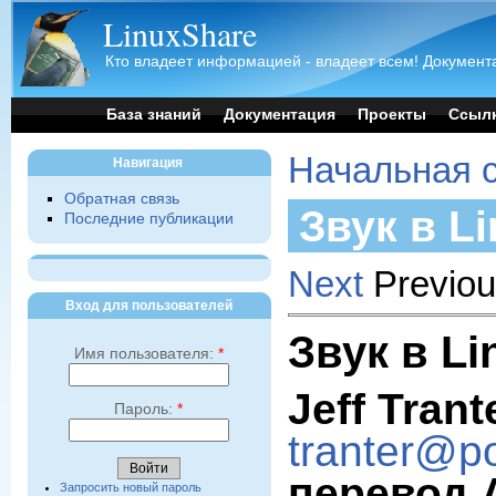
LinuxShare
Кто владеет информацией - владеет всем! Документа
База знаний
Документация
Проекты
Ссыл
Начальная 
Навигация
Обратная связь
Звук в L
Последние публикации
Next
Previou
Вход для пользователей
Звук в L
Имя пользователя:
*
Jeff Trant
Пароль:
*
tranter@p
перевод A
Запросить новый пароль