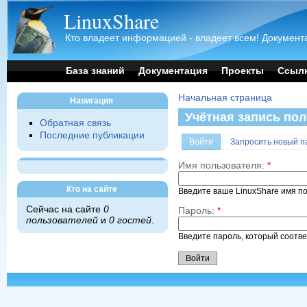
LinuxShare
Кто владеет информацией - владеет всем! Документа
База знаний
Документация
Проекты
Ссыл
Начальная страница
Навигация
Учётная запись по
Обратная связь
Последние публикации
Войти
Запросить новый п
Имя пользователя:
*
Кто на сайте
Введите ваше LinuxShare имя п
Сейчас на сайте
0
Пароль:
*
пользователей
и
0 гостей
.
Введите пароль, который соотв