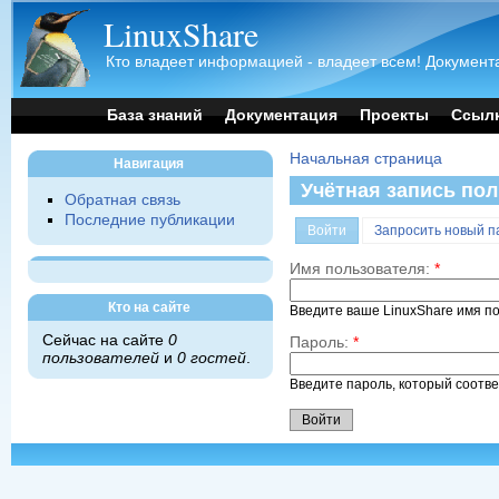
LinuxShare
Кто владеет информацией - владеет всем! Документа
База знаний
Документация
Проекты
Ссыл
Начальная страница
Навигация
Учётная запись по
Обратная связь
Последние публикации
Войти
Запросить новый п
Имя пользователя:
*
Кто на сайте
Введите ваше LinuxShare имя п
Сейчас на сайте
0
Пароль:
*
пользователей
и
0 гостей
.
Введите пароль, который соотв