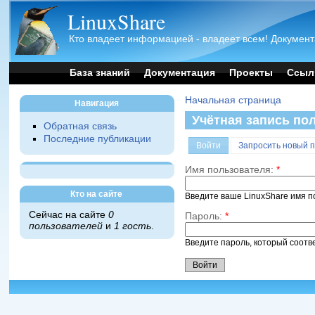
LinuxShare
Кто владеет информацией - владеет всем! Документ
База знаний
Документация
Проекты
Ссыл
Начальная страница
Навигация
Учётная запись по
Обратная связь
Последние публикации
Войти
Запросить новый 
Имя пользователя:
*
Кто на сайте
Введите ваше LinuxShare имя п
Сейчас на сайте
0
Пароль:
*
пользователей
и
1 гость
.
Введите пароль, который соотв