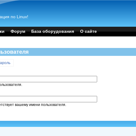
ация по Linux!
ки
Форум
База оборудования
О сайте
льзователя
пароль
ользователя.
етствует вашему имени пользователя.