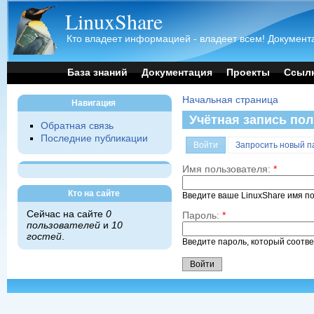
LinuxShare
Кто владеет информацией - владеет всем! Документа
База знаний
Документация
Проекты
Ссыл
Начальная страница
Навигация
Учётная запись по
Обратная связь
Последние публикации
Войти
Запросить новый п
Имя пользователя:
*
Кто на сайте
Введите ваше LinuxShare имя п
Сейчас на сайте
0
Пароль:
*
пользователей
и
10
гостей
.
Введите пароль, который соотв