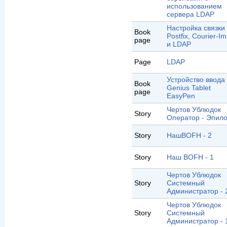
использованием
сервера LDAP
Настройка связки
Book
Postfix, Courier-I
page
и LDAP
Page
LDAP
Устройство ввода
Book
Genius Tablet
page
EasyPen
Чертов Ублюдок
Story
Оператор - Эпило
Story
НашBOFH - 2
Story
Наш BOFH - 1
Чертов Ублюдок
Story
Системный
Администратор - 
Чертов Ублюдок
Story
Системный
Администратор - 