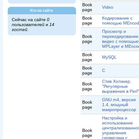
Book
Video
page
Кто на сайте
Book
Кодирование с
Сейчас на сайте
0
page
помощью MEncod
пользователей
и
14
гостей
.
Просмотр и
Book
перекодирование
page
видео с помощью
MPLayer и MEnco
Book
MySQL
page
Book
C
page
Стив Холзнер.
Book
"Регулярные
page
выражения в Perl
GNU m4, версия
Book
1.4, мощный
page
макропроцессор
Настройка и
использование
централизованно
Book
управления
page
сервисами с