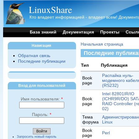
LinuxShare
Кто владеет информацией - владеет всем! Документа
База знаний
Документация
Проекты
Ссыл
Начальная страница
Навигация
Последние публика
Обратная связь
Последние публикации
Тип
Публикация
Распайка нуль-
Book
модемного кабел
page
(RS232)
Вход для пользователей
Intel 82801IR/IO
Book
(ICHR9R/DO) SAT
Имя пользователя:
*
page
RAID Controller (r
02)
Пароль:
*
Тема
Администрирова
форума
Linux
Book
Perl
page
Запросить новый пароль