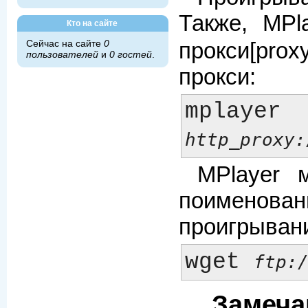
Также,
MPl
Кто на сайте
Сейчас на сайте
0
прокси[pro
пользователей
и
0 гостей
.
прокси:
mplayer 
http_proxy:
MPlayer
мо
поименован
проигрыван
wget 
ftp:
Замеча