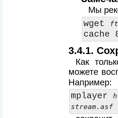
Мы рек
wget 
f
3.4.1. Со
Как толь
можете вос
Например:
mplayer 
h
stream.asf