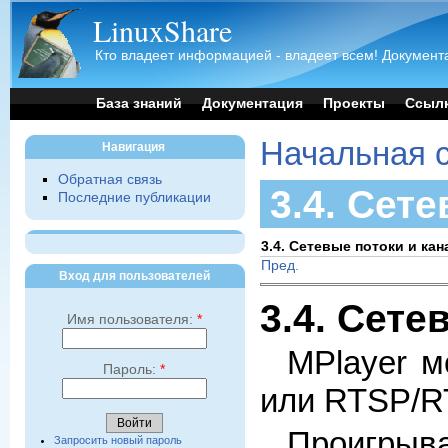
LinuxShare
Кто владеет информацией - владеет всем! Документа
База знаний
Документация
Проекты
Ссыл
Начальная 
Навигация
Обратная связь
3.4. Сет
Последние публикации
3.4. Сетевые потоки и ка
Пред.
Вход для пользователей
3.4. Сете
Имя пользователя:
*
MPlayer
мо
Пароль:
*
или RTSP/R
Проигрыв
Запросить новый пароль