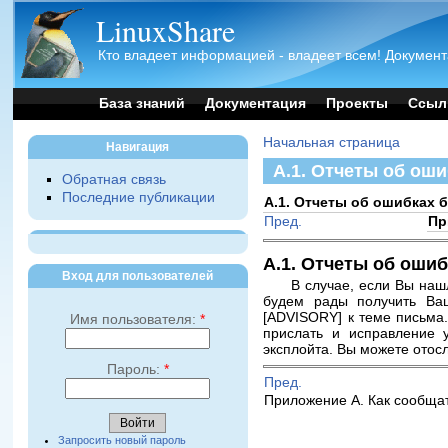
LinuxShare
Кто владеет информацией - владеет всем! Документ
База знаний
Документация
Проекты
Ссыл
Начальная страница
Навигация
A.1. Отчеты об ош
Обратная связь
Последние публикации
A.1. Отчеты об ошибках 
Пред.
Пр
A.1. Отчеты об оши
Вход для пользователей
В случае, если Вы наш
будем рады получить Ва
[ADVISORY] к теме письма
Имя пользователя:
*
прислать и исправление 
эксплойта. Вы можете отос
Пароль:
*
Пред.
Приложение A. Как сообща
Запросить новый пароль