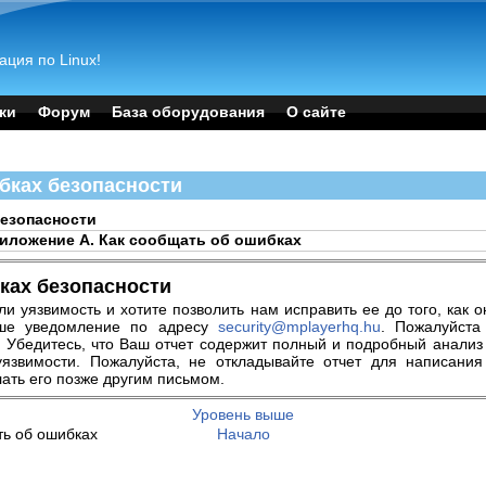
ация по Linux!
ки
Форум
База оборудования
О сайте
ибках безопасности
безопасности
иложение A. Как сообщать об ошибках
бках безопасности
ли уязвимость и хотите позволить нам исправить ее до того, как 
ше уведомление по адресу
security@mplayerhq.hu
. Пожалуйста
. Убедитесь, что Ваш отчет содержит полный и подробный анализ
уязвимости. Пожалуйста, не откладывайте отчет для написани
лать его позже другим письмом.
Уровень выше
ть об ошибках
Начало