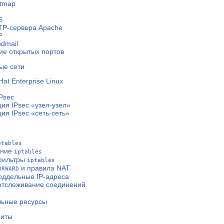
rtmap
S
S
TP-сервера Apache
P
dmail
е открытых портов
ые сети
at Enterprise Linux
IPsec
ия IPsec «узел-узел»
ия IPsec «сеть-сеть»
ptables
ание
iptables
фильтры
iptables
и правила
NAT
ORWARD
оддельные IP-адреса
отслеживание соединений
льные ресурсы
щиты