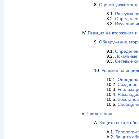
8.
Оценка уязвимосте
8.1.
Рассуждени
8.2.
Определени
8.3.
Изучение и
IV.
Реакция на вторжения и
9.
Обнаружение втор
9.1.
Определен
9.2.
Локальные 
9.3.
Сетевые си
10.
Реакция на инцид
10.1.
Определен
10.2.
Создание 
10.3.
Реализаци
10.4.
Расследо
10.5.
Восстанов
10.6.
Сообщени
V.
Приложения
A.
Защита сети и обо
A.1.
Топологии
A.2.
Защита об