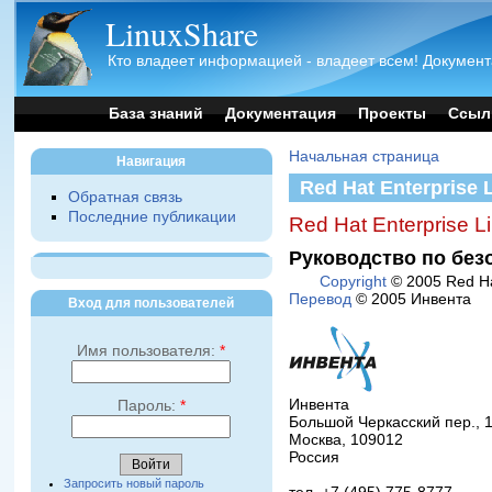
LinuxShare
Кто владеет информацией - владеет всем! Документ
База знаний
Документация
Проекты
Ссыл
Начальная страница
Навигация
Red Hat Enterprise 
Обратная связь
Последние публикации
Red Hat Enterprise L
Руководство по без
Copyright
© 2005 Red Hat
Перевод
© 2005 Инвента
Вход для пользователей
Имя пользователя:
*
Инвента
Пароль:
*
Большой Черкасский пер., 
Москва, 109012
Россия
Запросить новый пароль