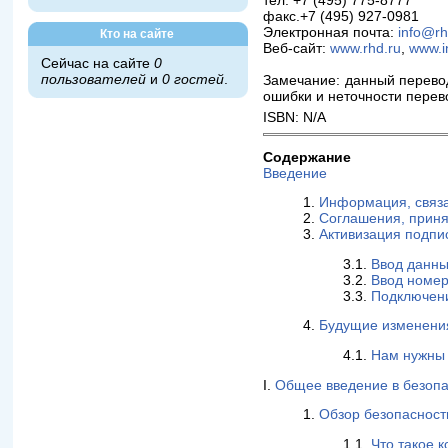
тел. +7 (495) 775-8777
факс.+7 (495) 927-0981
Электронная почта:
info@rh
Кто на сайте
Веб-сайт:
www.rhd.ru
,
www.i
Сейчас на сайте
0
пользователей
и
0 гостей
.
Замечание: данный перевод
ошибки и неточности перев
ISBN: N/A
Содержание
Введение
1.
Информация, связа
2.
Соглашения, приня
3.
Активизация подпи
3.1.
Ввод данны
3.2.
Ввод номер
3.3.
Подключен
4.
Будущие изменени
4.1.
Нам нужны 
I.
Общее введение в безопа
1.
Обзор безопасност
1.1.
Что такое 