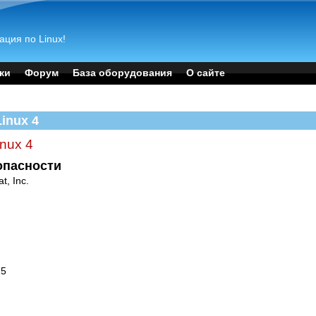
ация по Linux!
ки
Форум
База оборудования
О сайте
Linux 4
inux 4
опасности
, Inc.
15