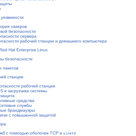
защиты
е
 уязвимости
тория хакеров
евой безопасности
опасности сервера
опасности рабочей станции и домашнего компьютера
ed Hat Enterprise Linux
мы безопасности
 пакетов
чей станции
опасности рабочей станции
S и загрузчика системы
 защита
тивные средства
сетевые службы
ные брандмауэры
вязи с повышенной защитой
ера
ужб с помощью оболочек TCP и
xinetd