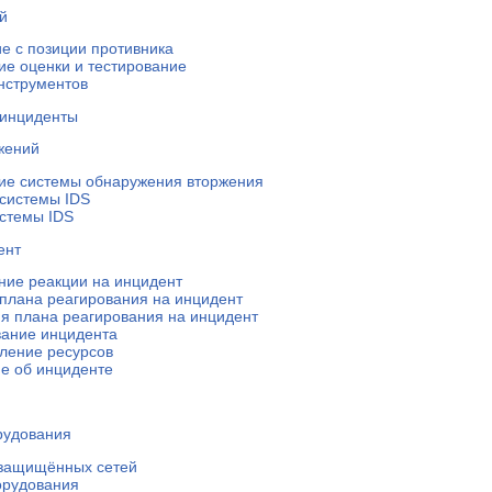
й
е с позиции противника
е оценки и тестирование
нструментов
 инциденты
жений
ие системы обнаружения вторжения
системы IDS
стемы IDS
ент
ие реакции на инцидент
плана реагирования на инцидент
я плана реагирования на инцидент
вание инцидента
ление ресурсов
е об инциденте
рудования
 защищённых сетей
орудования