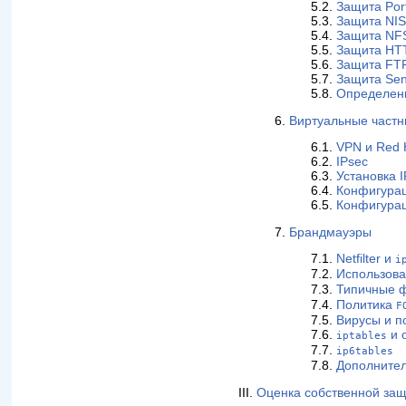
5.2.
Защита Po
5.3.
Защита NI
5.4.
Защита NF
5.5.
Защита HT
5.6.
Защита FT
5.7.
Защита Sen
5.8.
Определени
6.
Виртуальные частн
6.1.
VPN и Red H
6.2.
IPsec
6.3.
Установка 
6.4.
Конфигурац
6.5.
Конфигурац
7.
Брандмауэры
7.1.
Netfilter и
i
7.2.
Использов
7.3.
Типичные 
7.4.
Политика
F
7.5.
Вирусы и п
7.6.
и 
iptables
7.7.
ip6tables
7.8.
Дополните
III.
Оценка собственной за