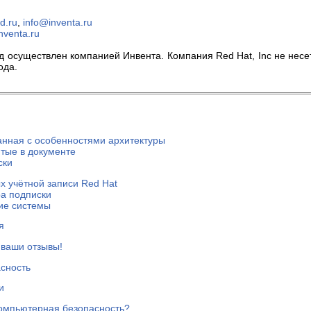
d.ru
,
info@inventa.ru
nventa.ru
 осуществлен компанией Инвента. Компания Red Hat, Inc не несе
ода.
нная с особенностями архитектуры
тые в документе
ски
х учётной записи Red Hat
а подписки
ие системы
я
ваши отзывы!
сность
и
компьютерная безопасность?