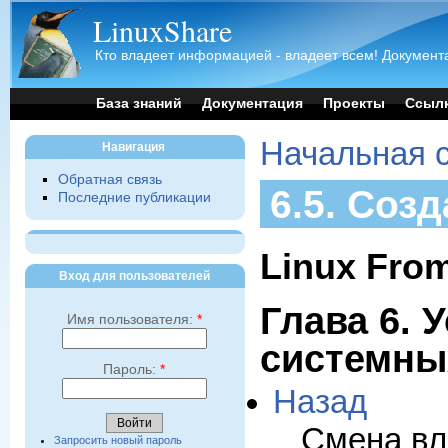
LinuxShare
Кто владеет информацией - владеет всем! Документа
База знаний
Документация
Проекты
Ссыл
Начальная 
Навигация
Обратная связь
6.5. Соз
Последние публикации
Linux From
Вход для пользователей
Глава 6. 
Имя пользователя:
*
системны
Пароль:
*
Назад
Смена вл
Запросить новый пароль