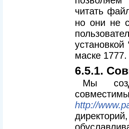
позволяем 
читать фай
но они не 
пользова
установкой 
маске 1777.
6.5.1. Со
Мы соз
совместимы
http://www.p
директорий
обуславлив