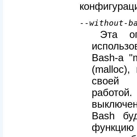
конфигурац
--without-b
Эта о
использ
Bash-а "m
(malloc),
своей 
рабо
выключе
Bash буд
функцию 