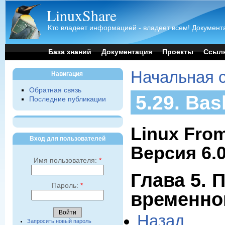
LinuxShare
Кто владеет информацией - владеет всем! Документа
База знаний
Документация
Проекты
Ссыл
Начальная 
Навигация
Обратная связь
5.29. Bas
Последние публикации
Linux From
Вход для пользователей
Версия 6.
Имя пользователя:
*
Глава 5. 
Пароль:
*
временно
Назад
Запросить новый пароль