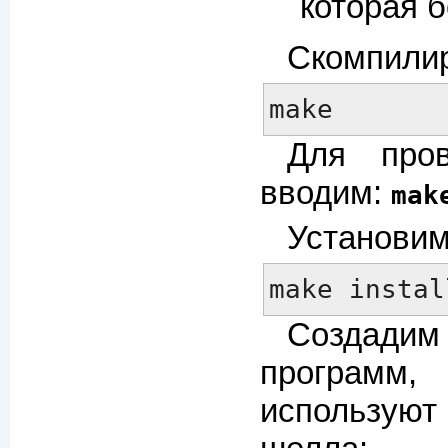
которая б
Скомпилир
make
Для пров
вводим:
mak
Установим
make instal
Создади
програ
использую