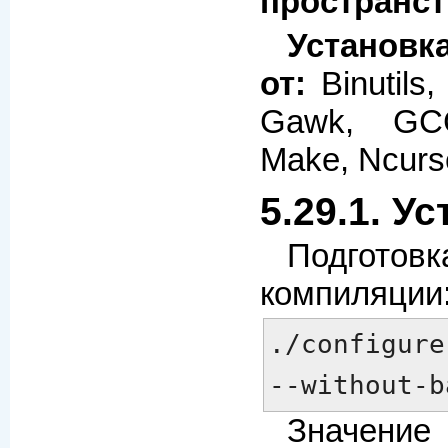
пространст
Установк
от:
Binutils, 
Gawk, GCC
Make, Ncurs
5.29.1. У
Подгот
компиляции
./configure
--without-b
Значе