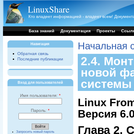
LinuxShare
Кто владеет информацией - владеет всем! Документа
База знаний
Документация
Проекты
Ссыл
Начальная 
Навигация
Обратная связь
2.4. Мон
Последние публикации
новой ф
системы
Вход для пользователей
Имя пользователя:
*
Linux From
Версия 6.
Пароль:
*
Глава 2. 
Запросить новый пароль