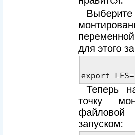
нравится.
Выбер
монтировани
переменно
для этого за
export LFS=
Теперь н
точку мон
файловой
запуском: