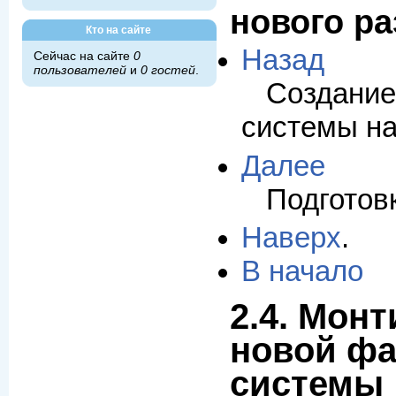
нового р
Кто на сайте
Назад
Сейчас на сайте
0
пользователей
и
0 гостей
.
Созда
системы на
Далее
Подготовк
Наверх
.
В начало
2.4. Мон
новой ф
системы