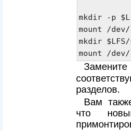
mkdir -p $LF
mount /dev/
mkdir $LFS/
mount /dev/
Заменит
соответс
разделов.
Вам такж
что нов
примон