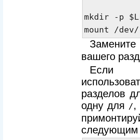
mkdir -p $LF
mount /dev/
Замени
вашего разд
Если 
использов
разделов д
одну для
,
/
примон
следующим 