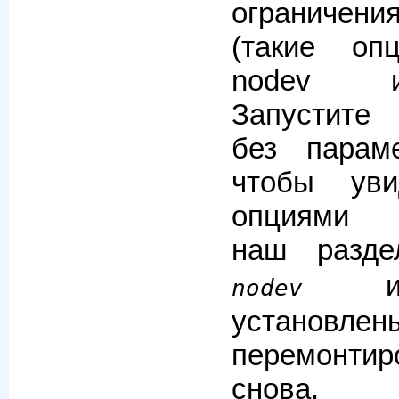
ограниче
(такие оп
nodev и
Запустит
без парам
чтобы уви
опциями п
наш разд
и/
nodev
установлены
перемонти
снова.