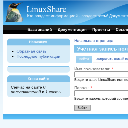
LinuxShare
Кто владеет информацией - владеет всем! Документа
База знаний
Документация
Проекты
Ссыл
Начальная страница
Навигация
Учётная запись по
Обратная связь
Последние публикации
Войти
Запросить новый п
Имя пользователя:
*
Кто на сайте
Введите ваше LinuxShare имя п
Сейчас на сайте
0
Пароль:
*
пользователей
и
1 гость
.
Введите пароль, который соотв