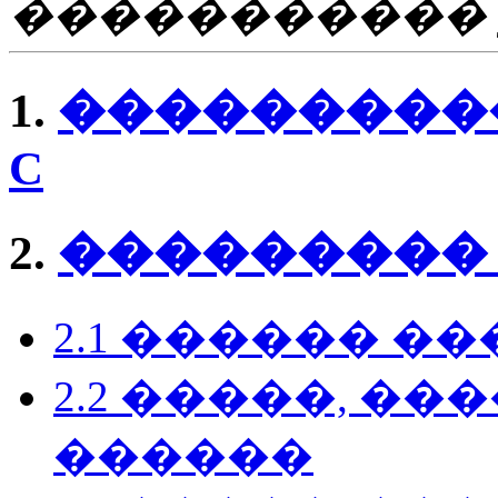
����������� gcc
1.
���������� C,
C
2.
��������� �
2.1 ������ �
2.2 �����, �
������