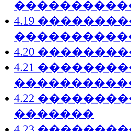
����������
4.19 �������
����������
4.20 ���������
4.21 �������
����������
4.22 �������
�������
4.23 �������