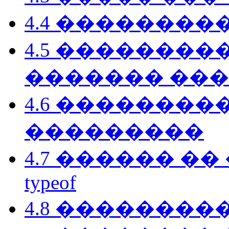
4.4 ��������
4.5 �������
������� ��
4.6 ��������
���������
4.7 ������ �
typeof
4.8 ��������