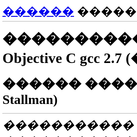
������
�����
���������� 
Objective C gcc 2.
������ ������
Stallman)
�����������