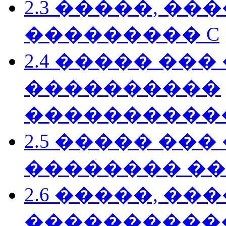
2.3 �����, �
��������� C
2.4 ����� ��
����������
����������
2.5 ����� ��
�������� ���
2.6 �����, �
����������