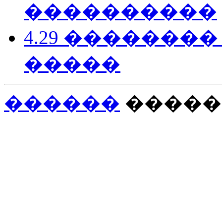
����������
4.29 �������
�����
������
�����